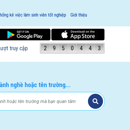
hống kê việc làm sinh viên tốt nghiệp
Giới thiệu
ượt truy cập
2
9
5
0
4
4
3
ành nghề hoặc tên trường...