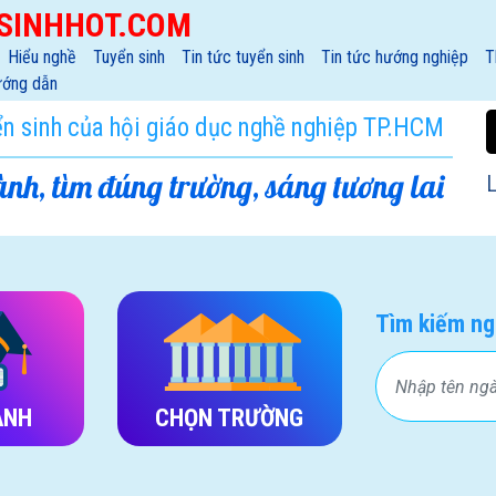
SINHHOT.COM
Hiểu nghề
Tuyển sinh
Tin tức tuyển sinh
Tin tức hướng nghiệp
T
ớng dẫn
ển sinh của hội giáo dục nghề nghiệp TP.HCM
nh, tìm đúng trường, sáng tương lai
L
Tìm kiếm ng
ÀNH
CHỌN TRƯỜNG