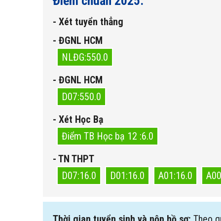
Điểm chuẩn 2025:
- Xét tuyển thẳng
- ĐGNL HCM
NLĐG:550.0
- ĐGNL HCM
D07:550.0
- Xét Học Bạ
Điểm TB Học bạ 12 :6.0
- TN THPT
D07:16.0
D01:16.0
A01:16.0
A00
Thời gian tuyển sinh và nộp hồ sơ:
Theo q