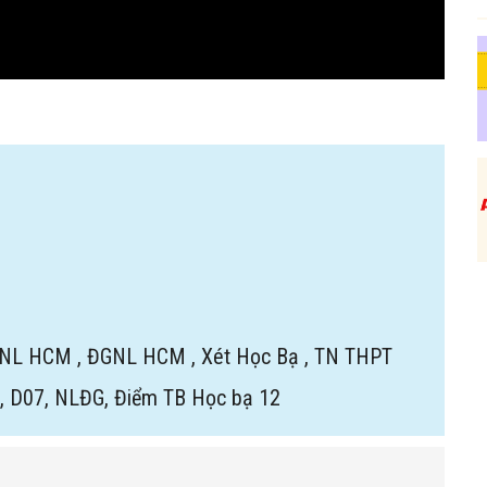
NL HCM
,
ĐGNL HCM
,
Xét Học Bạ
,
TN THPT
7, D07, NLĐG, Điểm TB Học bạ 12