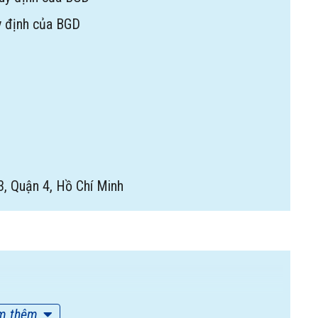
y định của BGD
, Quận 4, Hồ Chí Minh
m thêm