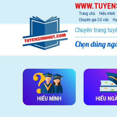
WWW.TUYEN
Trang chủ
Hiểu mình
Chuyên gia Cố vấn
Hư
Chuyên trang tuy
Chọn đúng ngà
HIỂU MÌNH
HIỂU NG