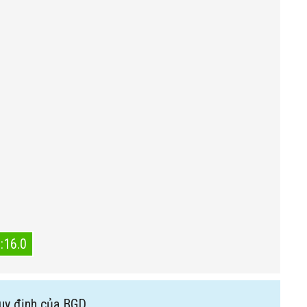
:16.0
uy định của BGD