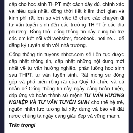
cấp cho học sinh THPT một cách đầy đủ, chính xác
và hiệu quả nhất, đồng thời tiết kiệm thời gian và
kinh phí rất lớn so với việc tổ chức các chuyến đi
tư vấn tuyển sinh đến các trường THPT ở các địa
phương; Đồng thời cổng thông tin này cũng hỗ trợ
các em kết nối với websiter, facebook, hotline… để
đăng ký tuyển sinh với nhà trường.
Cổng thông tin
tuyensinhhot.com
sẽ liên tục được
cập nhật thông tin, cập nhật những nội dung mới
nhất về tư vấn hướng nghiệp, phân luồng học sinh
sau THPT, tư vấn tuyển sinh. Rất mong sự đóng
góp và phổ biến rộng rãi của Quý tổ chức và cá
nhân để Cổng thông tin này ngày càng hoàn thiện,
đáp ứng và hoàn thành sứ mệnh
TƯ VẤN HƯỚNG
NGHIỆP VÀ TƯ VẤN TUYỂN SINH
cho thế hệ trẻ,
nguồn nhân lực tương lai xây dựng và bảo vệ đất
nước chúng ta ngày càng giàu đẹp và vững mạnh.
Trân trọng!