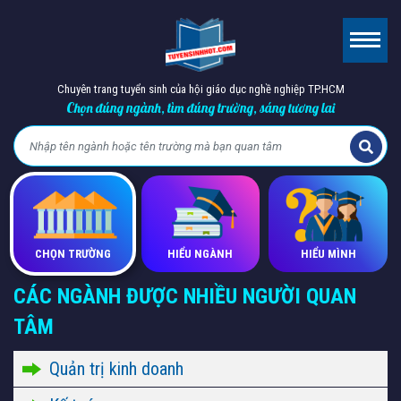
Chuyên trang tuyển sinh của hội giáo dục nghề nghiệp TP.HCM
Chọn đúng ngành, tìm đúng trường, sáng tương lai
CHỌN TRƯỜNG
HIỂU NGÀNH
HIỂU MÌNH
CÁC NGÀNH ĐƯỢC NHIỀU NGƯỜI QUAN
TÂM
Quản trị kinh doanh