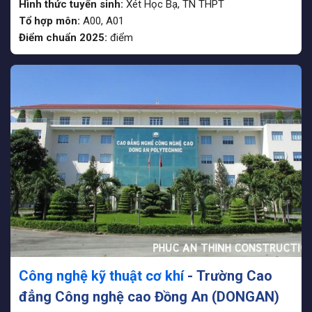
Hình thức tuyển sinh:
Xét Học Bạ
,
TN THPT
Tổ hợp môn:
A00, A01
Điểm chuẩn 2025:
điểm
Công nghệ kỹ thuật cơ khí
- Trường Cao
đẳng Công nghệ cao Đồng An (DONGAN)