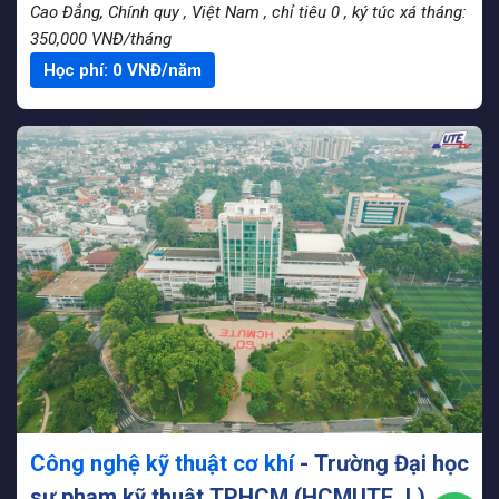
Cao Đẳng, Chính quy
, Việt Nam
, chỉ tiêu 0
, ký túc xá tháng:
350,000 VNĐ/tháng
Học phí:
0
VNĐ/năm
Công nghệ kỹ thuật cơ khí
- Trường Đại học
sư phạm kỹ thuật TPHCM (HCMUTE_L)