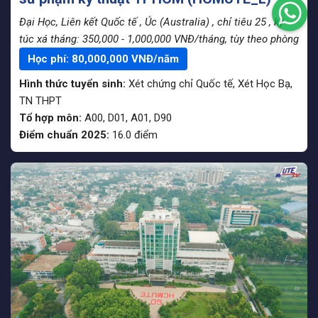
Đại Học, Liên kết Quốc tế
, Úc (Australia)
, chỉ tiêu 25
, ký
túc xá tháng: 350,000 - 1,000,000 VNĐ/tháng, tùy theo phòng
Học phí:
80,000,000
VNĐ/năm
Hình thức tuyển sinh:
Xét chứng chỉ Quốc tế
,
Xét Học Bạ
,
TN THPT
Tổ hợp môn:
A00, D01, A01, D90
Điểm chuẩn 2025:
16.0
điểm