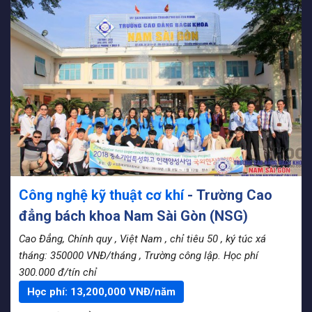
Công nghệ kỹ thuật cơ khí
- Trường Cao
đẳng bách khoa Nam Sài Gòn (NSG)
Cao Đẳng, Chính quy
, Việt Nam
, chỉ tiêu 50
, ký túc xá
tháng: 350000 VNĐ/tháng
, Trường công lập. Học phí
300.000 đ/tín chỉ
Học phí:
13,200,000
VNĐ/năm