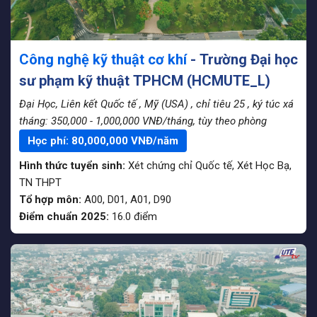
Công nghệ kỹ thuật cơ khí
- Trường Đại học
sư phạm kỹ thuật TPHCM (HCMUTE_L)
Đại Học, Liên kết Quốc tế
, Mỹ (USA)
, chỉ tiêu 25
, ký túc xá
tháng: 350,000 - 1,000,000 VNĐ/tháng, tùy theo phòng
Học phí:
80,000,000
VNĐ/năm
Hình thức tuyển sinh:
Xét chứng chỉ Quốc tế
,
Xét Học Bạ
,
TN THPT
Tổ hợp môn:
A00, D01, A01, D90
Điểm chuẩn 2025:
16.0
điểm