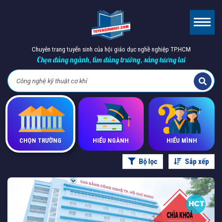
Chuyên trang tuyển sinh của hội giáo dục nghề nghiệp TP.HCM
Chọn đúng ngành, tìm đúng trường, sáng tương lai
CHỌN TRƯỜNG
HIỂU NGÀNH
HIỂU MÌNH
Bộ lọc
Sắp xếp