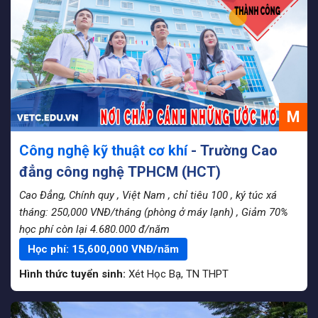
M
Công nghệ kỹ thuật cơ khí
- Trường Cao
đẳng công nghệ TPHCM (HCT)
Cao Đẳng, Chính quy
, Việt Nam
, chỉ tiêu 100
, ký túc xá
tháng: 250,000 VNĐ/tháng (phòng ở máy lạnh)
, Giảm 70%
học phí còn lại 4.680.000 đ/năm
Học phí:
15,600,000
VNĐ/năm
Hình thức tuyển sinh:
Xét Học Bạ
,
TN THPT