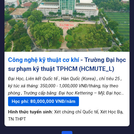
Công nghệ kỹ thuật cơ khí
- Trường Đại học
sư phạm kỹ thuật TPHCM (HCMUTE_L)
Đại Học, Liên kết Quốc tế
, Hàn Quốc (Korea)
, chỉ tiêu 25
,
ký túc xá tháng: 350,000 - 1,000,000 VNĐ/tháng, tùy theo
phòng
, Trường cấp bằng: Đại học Kettering – Mỹ; Đại học
Tongmyong – Hàn Quốc.
Học phí:
80,000,000
VNĐ/năm
Hình thức tuyển sinh:
Xét chứng chỉ Quốc tế
,
Xét Học Bạ
,
TN THPT