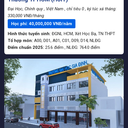
Đại Học, Chính quy
, Việt Nam
, chỉ tiêu 0
, ký túc xá tháng:
330,000 VNĐ/tháng
Học phí:
40,000,000
VNĐ/năm
Hình thức tuyển sinh:
ĐGNL HCM
,
Xét Học Bạ
,
TN THPT
Tổ hợp môn:
A00, D01, A01, C01, D09, D14, NLĐG
Điểm chuẩn 2025:
25.6
điểm
,
NLĐG:
764.0
điểm