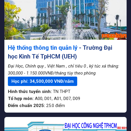
Hệ thống thông tin quản lý
- Trường Đại
học Kinh Tế TpHCM (UEH)
Đại Học, Chính quy
, Việt Nam
, chỉ tiêu 0
, ký túc xá tháng:
300,000 - 1.150.000VNĐ/tháng tùy theo phòng
Học phí:
34,500,000
VNĐ/năm
Hình thức tuyển sinh:
TN THPT
Tổ hợp môn:
A00, D01, A01, D07, D09
Điểm chuẩn 2025:
25.0
điểm