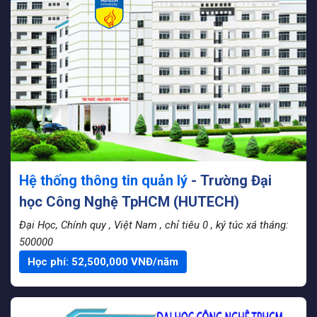
Hệ thống thông tin quản lý
- Trường Đại
học Công Nghệ TpHCM (HUTECH)
Đại Học, Chính quy
, Việt Nam
, chỉ tiêu 0
, ký túc xá tháng:
500000
Học phí:
52,500,000
VNĐ/năm