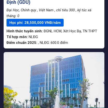
Định (GDU)
Đại Học, Chính quy
, Việt Nam
, chỉ tiêu 300
, ký túc xá
tháng: 0
Học phí:
28,500,000
VNĐ/năm
Hình thức tuyển sinh:
ĐGNL HCM
,
Xét Học Bạ
,
TN THPT
Tổ hợp môn:
NLĐG
Điểm chuẩn 2025:
,
NLĐG:
600.0
điểm