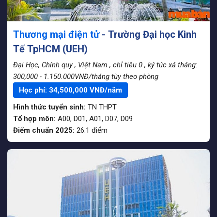
Thương mại điện tử
- Trường Đại học Kinh
Tế TpHCM (UEH)
Đại Học, Chính quy
, Việt Nam
, chỉ tiêu 0
, ký túc xá tháng:
300,000 - 1.150.000VNĐ/tháng tùy theo phòng
Học phí:
34,500,000
VNĐ/năm
Hình thức tuyển sinh:
TN THPT
Tổ hợp môn:
A00, D01, A01, D07, D09
Điểm chuẩn 2025:
26.1
điểm