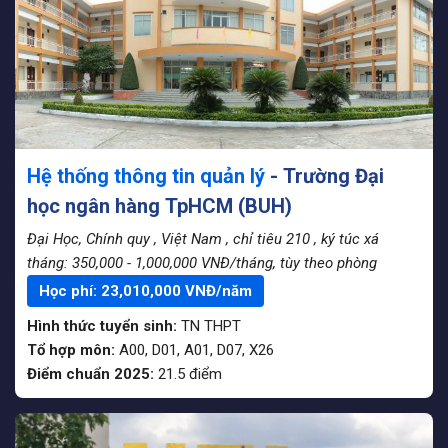
Hệ thống thông tin quản lý
- Trường Đại
học ngân hàng TpHCM (BUH)
Đại Học, Chính quy
, Việt Nam
, chỉ tiêu 210
, ký túc xá
tháng: 350,000 - 1,000,000 VNĐ/tháng, tùy theo phòng
Học phí:
23,010,000
VNĐ/năm
Hình thức tuyển sinh:
TN THPT
Tổ hợp môn:
A00, D01, A01, D07, X26
Điểm chuẩn 2025:
21.5
điểm