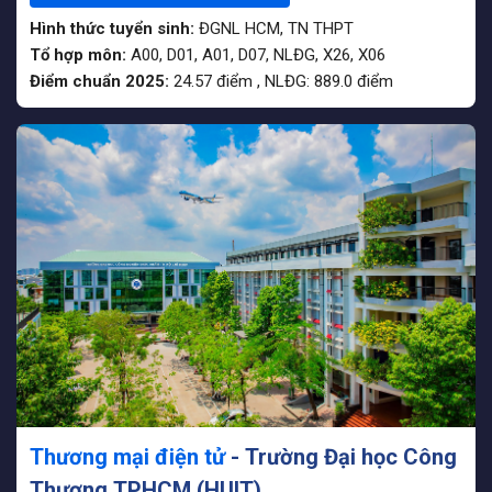
Hình thức tuyển sinh:
ĐGNL HCM
,
TN THPT
Tổ hợp môn:
A00, D01, A01, D07, NLĐG, X26, X06
Điểm chuẩn 2025:
24.57
điểm
,
NLĐG:
889.0
điểm
Thương mại điện tử
- Trường Đại học Công
Thương TPHCM (HUIT)