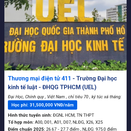
Thương mại điện tử 411
- Trường Đại học
kinh tế luật - ĐHQG TPHCM (UEL)
Đại Học, Chính quy
, Việt Nam
, chỉ tiêu 70
, ký túc xá tháng:
Học phí:
31,500,000
VNĐ/năm
Hình thức tuyển sinh:
ĐGNL HCM
,
TN THPT
Tổ hợp môn:
A00, D01, A01, D07, NLĐG, X26, X25
Điểm chuẩn 2025:
26.67
-
27.7
điểm
,
NLĐG:
975.0
điểm