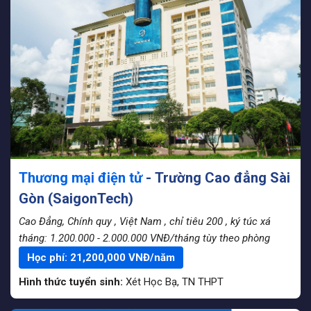
Thương mại điện tử
- Trường Cao đẳng Sài
Gòn (SaigonTech)
Cao Đẳng, Chính quy
, Việt Nam
, chỉ tiêu 200
, ký túc xá
tháng: 1.200.000 - 2.000.000 VNĐ/tháng tùy theo phòng
Học phí:
21,200,000
VNĐ/năm
Hình thức tuyển sinh:
Xét Học Bạ
,
TN THPT