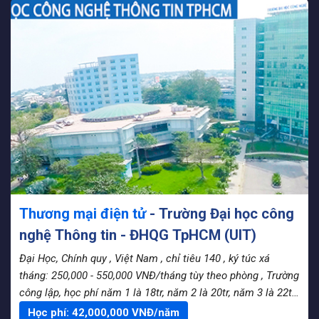
Thương mại điện tử
- Trường Đại học công
nghệ Thông tin - ĐHQG TpHCM (UIT)
Đại Học, Chính quy
, Việt Nam
, chỉ tiêu 140
, ký túc xá
tháng: 250,000 - 550,000 VNĐ/tháng tùy theo phòng
, Trường
công lập, học phí năm 1 là 18tr, năm 2 là 20tr, năm 3 là 22tr,
năm 4 là 24tr
Học phí:
42,000,000
VNĐ/năm