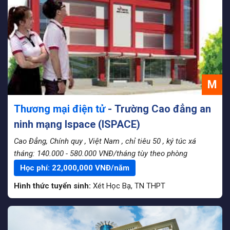
M
Thương mại điện tử
- Trường Cao đẳng an
ninh mạng Ispace (ISPACE)
Cao Đẳng, Chính quy
, Việt Nam
, chỉ tiêu 50
, ký túc xá
tháng: 140.000 - 580.000 VNĐ/tháng tùy theo phòng
Học phí:
22,000,000
VNĐ/năm
Hình thức tuyển sinh:
Xét Học Bạ
,
TN THPT