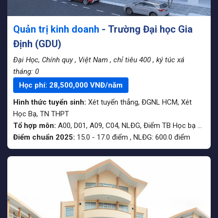
Quản trị kinh doanh
- Trường Đại học Gia
Định (GDU)
Đại Học, Chính quy
, Việt Nam
, chỉ tiêu 400
, ký túc xá
tháng: 0
Học phí:
28,500,000
VNĐ/năm
Hình thức tuyển sinh:
Xét tuyển thẳng
,
ĐGNL HCM
,
Xét
Học Bạ
,
TN THPT
Tổ hợp môn:
A00, D01, A09, C04, NLĐG, Điểm TB Học bạ 12 , IELTS
Điểm chuẩn 2025:
15.0
-
17.0
điểm
,
NLĐG:
600.0
điểm