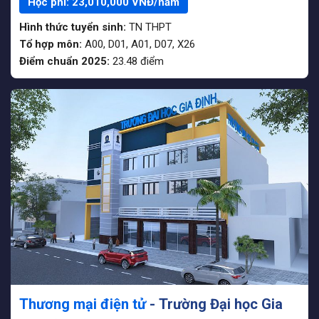
Học phí:
23,010,000
VNĐ/năm
Hình thức tuyển sinh:
TN THPT
Tổ hợp môn:
A00, D01, A01, D07, X26
Điểm chuẩn 2025:
23.48
điểm
Thương mại điện tử
- Trường Đại học Gia