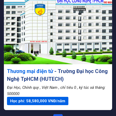
Thương mại điện tử
- Trường Đại học Công
Nghệ TpHCM (HUTECH)
Đại Học, Chính quy
, Việt Nam
, chỉ tiêu 0
, ký túc xá tháng:
500000
Học phí:
58,580,000
VNĐ/năm