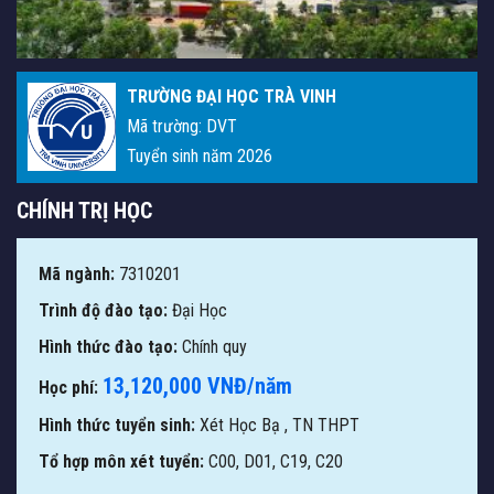
TRƯỜNG ĐẠI HỌC TRÀ VINH
Mã trường: DVT
Tuyển sinh năm 2026
CHÍNH TRỊ HỌC
Mã ngành:
7310201
Trình độ đào tạo:
Đại Học
Hình thức đào tạo:
Chính quy
13,120,000 VNĐ/năm
Học phí:
Hình thức tuyển sinh:
Xét Học Bạ
,
TN THPT
Tổ hợp môn xét tuyển:
C00, D01, C19, C20