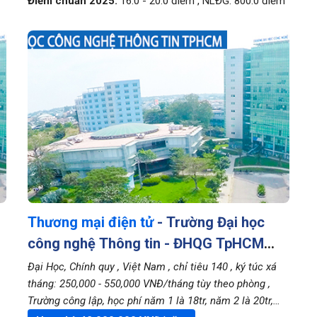
Điểm chuẩn 2025:
16.0
-
20.0
điểm
,
NLĐG:
800.0
điểm
Thương mại điện tử
- Trường Đại học
công nghệ Thông tin - ĐHQG TpHCM
(UIT)
Đại Học, Chính quy
, Việt Nam
, chỉ tiêu 140
, ký túc xá
tháng: 250,000 - 550,000 VNĐ/tháng tùy theo phòng
,
Trường công lập, học phí năm 1 là 18tr, năm 2 là 20tr,