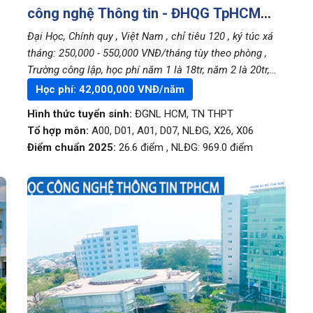
công nghệ Thông tin - ĐHQG TpHCM
(UIT)
Đại Học, Chính quy
, Việt Nam
, chỉ tiêu 120
, ký túc xá
tháng: 250,000 - 550,000 VNĐ/tháng tùy theo phòng
,
Trường công lập, học phí năm 1 là 18tr, năm 2 là 20tr,
năm 3 là 22tr, năm 4 là 24tr
Học phí:
42,000,000
VNĐ/năm
Hình thức tuyển sinh:
ĐGNL HCM
,
TN THPT
Tổ hợp môn:
A00, D01, A01, D07, NLĐG, X26, X06
Điểm chuẩn 2025:
26.6
điểm
,
NLĐG:
969.0
điểm