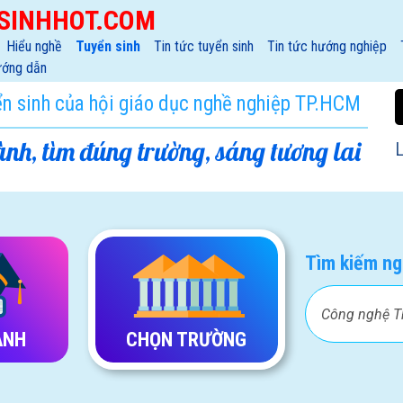
SINHHOT.COM
Hiểu nghề
Tuyển sinh
Tin tức tuyển sinh
Tin tức hướng nghiệp
ớng dẫn
ển sinh của hội giáo dục nghề nghiệp TP.HCM
nh, tìm đúng trường, sáng tương lai
L
Tìm kiếm ng
ÀNH
CHỌN TRƯỜNG