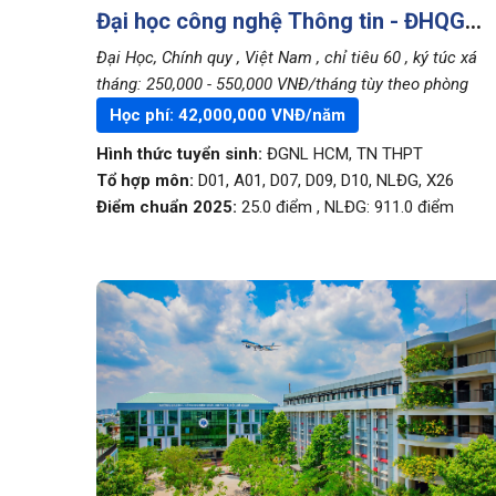
Đại học công nghệ Thông tin - ĐHQG
TpHCM (UIT)
Đại Học, Chính quy
, Việt Nam
, chỉ tiêu 60
, ký túc xá
tháng: 250,000 - 550,000 VNĐ/tháng tùy theo phòng
Học phí:
42,000,000
VNĐ/năm
Hình thức tuyển sinh:
ĐGNL HCM
,
TN THPT
Tổ hợp môn:
D01, A01, D07, D09, D10, NLĐG, X26
Điểm chuẩn 2025:
25.0
điểm
,
NLĐG:
911.0
điểm