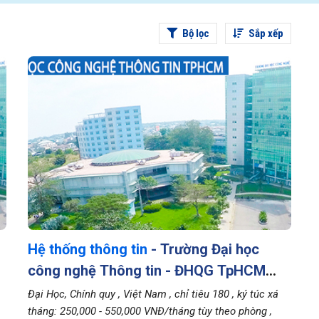
Bộ lọc
Sắp xếp
Hệ thống thông tin
- Trường Đại học
công nghệ Thông tin - ĐHQG TpHCM
(UIT)
Đại Học, Chính quy
, Việt Nam
, chỉ tiêu 180
, ký túc xá
tháng: 250,000 - 550,000 VNĐ/tháng tùy theo phòng
,