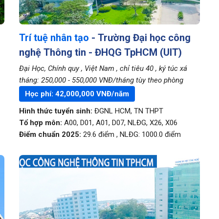
Trí tuệ nhân tạo
- Trường Đại học công
nghệ Thông tin - ĐHQG TpHCM (UIT)
Đại Học, Chính quy
, Việt Nam
, chỉ tiêu 40
, ký túc xá
tháng: 250,000 - 550,000 VNĐ/tháng tùy theo phòng
Học phí:
42,000,000
VNĐ/năm
Hình thức tuyển sinh:
ĐGNL HCM
,
TN THPT
Tổ hợp môn:
A00, D01, A01, D07, NLĐG, X26, X06
Điểm chuẩn 2025:
29.6
điểm
,
NLĐG:
1000.0
điểm