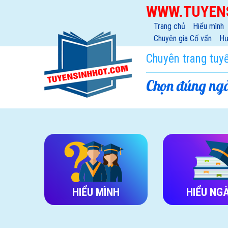
WWW.TUYEN
Trang chủ
Hiểu mình
Chuyên gia Cố vấn
Hư
Chuyên trang tuy
Chọn đúng ngà
HIỂU MÌNH
HIỂU NG