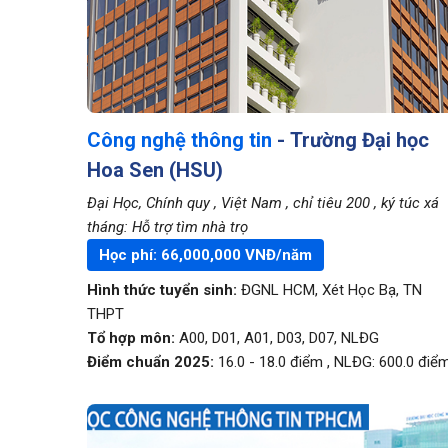
Công nghệ thông tin
- Trường Đại học
Hoa Sen (HSU)
Đại Học, Chính quy
, Việt Nam
, chỉ tiêu 200
, ký túc xá
tháng: Hỗ trợ tìm nhà trọ
Học phí:
66,000,000
VNĐ/năm
Hình thức tuyển sinh:
ĐGNL HCM
,
Xét Học Bạ
,
TN
THPT
Tổ hợp môn:
A00, D01, A01, D03, D07, NLĐG
Điểm chuẩn 2025:
16.0
-
18.0
điểm
,
NLĐG:
600.0
điể