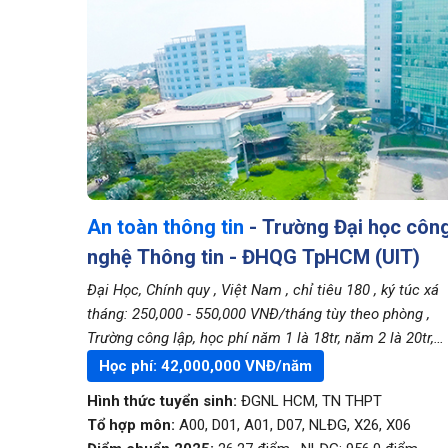
An toàn thông tin
- Trường Đại học côn
nghệ Thông tin - ĐHQG TpHCM (UIT)
Đại Học, Chính quy
, Việt Nam
, chỉ tiêu 180
, ký túc xá
tháng: 250,000 - 550,000 VNĐ/tháng tùy theo phòng
,
Trường công lập, học phí năm 1 là 18tr, năm 2 là 20tr,
năm 3 là 22tr, năm 4 là 24tr
Học phí:
42,000,000
VNĐ/năm
Hình thức tuyển sinh:
ĐGNL HCM
,
TN THPT
Tổ hợp môn:
A00, D01, A01, D07, NLĐG, X26, X06