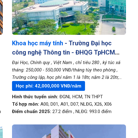
Khoa học máy tính
- Trường Đại học
công nghệ Thông tin - ĐHQG TpHCM
(UIT)
Đại Học, Chính quy
, Việt Nam
, chỉ tiêu 280
, ký túc xá
tháng: 250,000 - 550,000 VNĐ/tháng tùy theo phòng
,
Trường công lập, học phí năm 1 là 18tr, năm 2 là 20tr,
năm 3 là 22tr, năm 4 là 24tr
Học phí:
42,000,000
VNĐ/năm
Hình thức tuyển sinh:
ĐGNL HCM
,
TN THPT
Tổ hợp môn:
A00, D01, A01, D07, NLĐG, X26, X06
m
Điểm chuẩn 2025:
27.2
điểm
,
NLĐG:
993.0
điểm