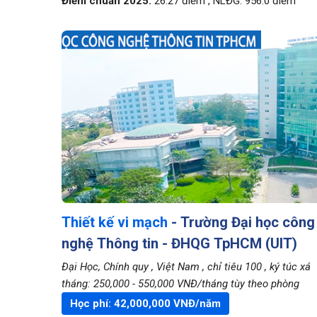
Điểm chuẩn 2025:
26.27
điểm
,
NLĐG:
956.0
điểm
Thiết kế vi mạch
- Trường Đại học công
nghệ Thông tin - ĐHQG TpHCM (UIT)
Đại Học, Chính quy
, Việt Nam
, chỉ tiêu 100
, ký túc xá
tháng: 250,000 - 550,000 VNĐ/tháng tùy theo phòng
Học phí:
42,000,000
VNĐ/năm