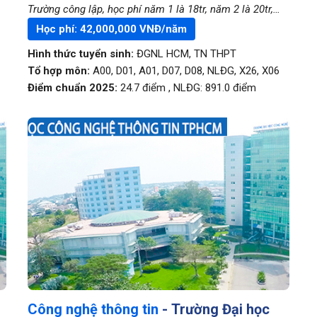
Trường công lập, học phí năm 1 là 18tr, năm 2 là 20tr,
năm 3 là 22tr, năm 4 là 24tr
Học phí:
42,000,000
VNĐ/năm
Hình thức tuyển sinh:
ĐGNL HCM
,
TN THPT
Tổ hợp môn:
A00, D01, A01, D07, D08, NLĐG, X26, X06
Điểm chuẩn 2025:
24.7
điểm
,
NLĐG:
891.0
điểm
Công nghệ thông tin
- Trường Đại học