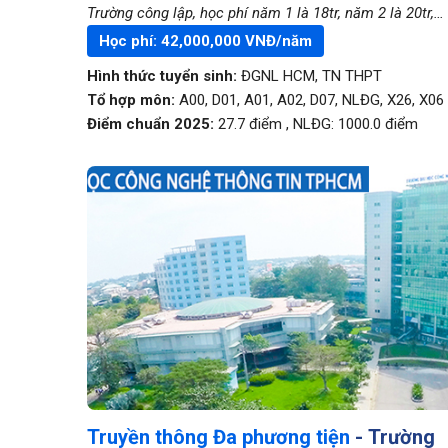
Trường công lập, học phí năm 1 là 18tr, năm 2 là 20tr,
năm 3 là 22tr, năm 4 là 24tr
Học phí:
42,000,000
VNĐ/năm
Hình thức tuyển sinh:
ĐGNL HCM
,
TN THPT
Tổ hợp môn:
A00, D01, A01, A02, D07, NLĐG, X26, X06
Điểm chuẩn 2025:
27.7
điểm
,
NLĐG:
1000.0
điểm
Truyền thông Đa phương tiện
- Trường