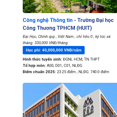
Công nghệ Thông tin
- Trường Đại học
Công Thương TPHCM (HUIT)
Đại Học, Chính quy
, Việt Nam
, chỉ tiêu 0
, ký túc xá
tháng: 330,000 VNĐ/tháng
Học phí:
40,000,000
VNĐ/năm
Hình thức tuyển sinh:
ĐGNL HCM
,
TN THPT
Tổ hợp môn:
A00, D01, C01, NLĐG
Điểm chuẩn 2025:
23.25
điểm
,
NLĐG:
740.0
điểm