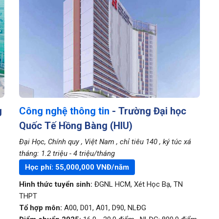
g
Công nghệ thông tin
- Trường Đại học
Quốc Tế Hồng Bàng (HIU)
Đại Học, Chính quy
, Việt Nam
, chỉ tiêu 140
, ký túc xá
tháng: 1.2 triệu - 4 triệu/tháng
Học phí:
55,000,000
VNĐ/năm
Hình thức tuyển sinh:
ĐGNL HCM
,
Xét Học Bạ
,
TN
THPT
Tổ hợp môn:
A00, D01, A01, D90, NLĐG