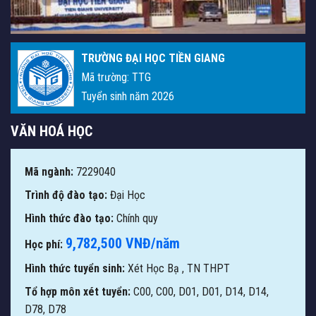
TRƯỜNG ĐẠI HỌC TIỀN GIANG
Mã trường: TTG
Tuyển sinh năm 2026
VĂN HOÁ HỌC
Mã ngành:
7229040
Trình độ đào tạo:
Đại Học
Hình thức đào tạo:
Chính quy
9,782,500 VNĐ/năm
Học phí:
Hình thức tuyển sinh:
Xét Học Bạ
,
TN THPT
Tổ hợp môn xét tuyển:
C00, C00, D01, D01, D14, D14,
D78, D78