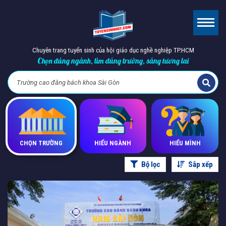
Chuyên trang tuyển sinh của hội giáo dục nghề nghiệp TP.HCM
Chọn đúng ngành, tìm đúng trường, sáng tương lai
CHỌN TRƯỜNG
HIỂU NGÀNH
HIỂU MÌNH
Bộ lọc
Sắp xếp