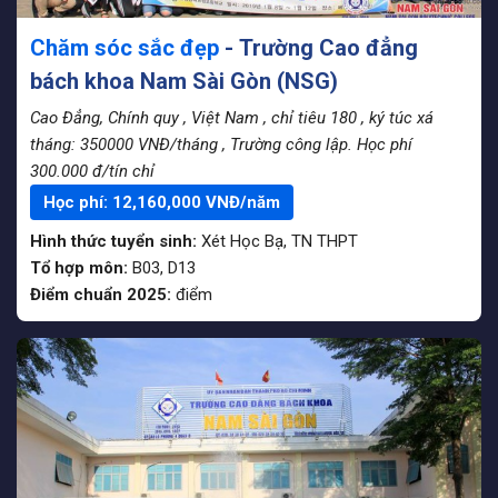
Chăm sóc sắc đẹp
- Trường Cao đẳng
bách khoa Nam Sài Gòn (NSG)
Cao Đẳng, Chính quy
, Việt Nam
, chỉ tiêu 180
, ký túc xá
tháng: 350000 VNĐ/tháng
, Trường công lập. Học phí
300.000 đ/tín chỉ
Học phí:
12,160,000
VNĐ/năm
Hình thức tuyển sinh:
Xét Học Bạ
,
TN THPT
Tổ hợp môn:
B03, D13
Điểm chuẩn 2025:
điểm