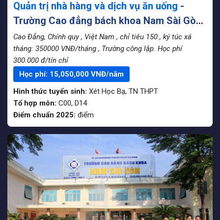
Quản trị nhà hàng và dịch vụ ăn uống
-
Trường Cao đẳng bách khoa Nam Sài Gòn
(NSG)
Cao Đẳng, Chính quy
, Việt Nam
, chỉ tiêu 150
, ký túc xá
tháng: 350000 VNĐ/tháng
, Trường công lập. Học phí
300.000 đ/tín chỉ
Học phí:
15,050,000
VNĐ/năm
Hình thức tuyển sinh:
Xét Học Bạ
,
TN THPT
Tổ hợp môn:
C00, D14
Điểm chuẩn 2025:
điểm