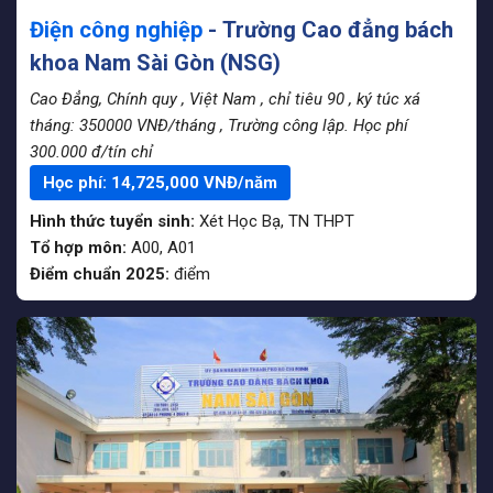
Điện công nghiệp
- Trường Cao đẳng bách
khoa Nam Sài Gòn (NSG)
Cao Đẳng, Chính quy
, Việt Nam
, chỉ tiêu 90
, ký túc xá
tháng: 350000 VNĐ/tháng
, Trường công lập. Học phí
300.000 đ/tín chỉ
Học phí:
14,725,000
VNĐ/năm
Hình thức tuyển sinh:
Xét Học Bạ
,
TN THPT
Tổ hợp môn:
A00, A01
Điểm chuẩn 2025:
điểm