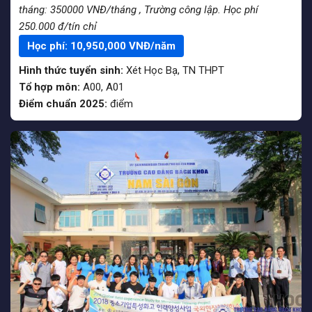
tháng: 350000 VNĐ/tháng
, Trường công lập. Học phí
250.000 đ/tín chỉ
Học phí:
10,950,000
VNĐ/năm
Hình thức tuyển sinh:
Xét Học Bạ
,
TN THPT
Tổ hợp môn:
A00, A01
Điểm chuẩn 2025:
điểm