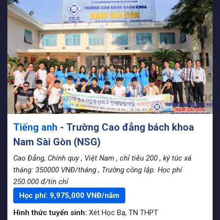
Tiếng anh
- Trường Cao đẳng bách khoa
Nam Sài Gòn (NSG)
Cao Đẳng, Chính quy
, Việt Nam
, chỉ tiêu 200
, ký túc xá
tháng: 350000 VNĐ/tháng
, Trường công lập. Học phí
250.000 đ/tín chỉ
Học phí:
9,975,000
VNĐ/năm
Hình thức tuyển sinh:
Xét Học Bạ
,
TN THPT