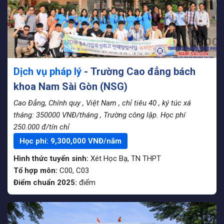
Dịch vụ pháp lý
- Trường Cao đẳng bách
khoa Nam Sài Gòn (NSG)
Cao Đẳng, Chính quy
, Việt Nam
, chỉ tiêu 40
, ký túc xá
tháng: 350000 VNĐ/tháng
, Trường công lập. Học phí
250.000 đ/tín chỉ
Học phí:
9,300,000
VNĐ/năm
Hình thức tuyển sinh:
Xét Học Bạ
,
TN THPT
Tổ hợp môn:
C00, C03
Điểm chuẩn 2025:
điểm