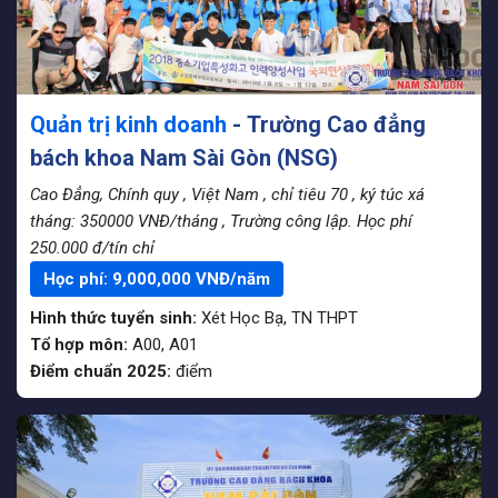
Quản trị kinh doanh
- Trường Cao đẳng
bách khoa Nam Sài Gòn (NSG)
Cao Đẳng, Chính quy
, Việt Nam
, chỉ tiêu 70
, ký túc xá
tháng: 350000 VNĐ/tháng
, Trường công lập. Học phí
250.000 đ/tín chỉ
Học phí:
9,000,000
VNĐ/năm
Hình thức tuyển sinh:
Xét Học Bạ
,
TN THPT
Tổ hợp môn:
A00, A01
Điểm chuẩn 2025:
điểm