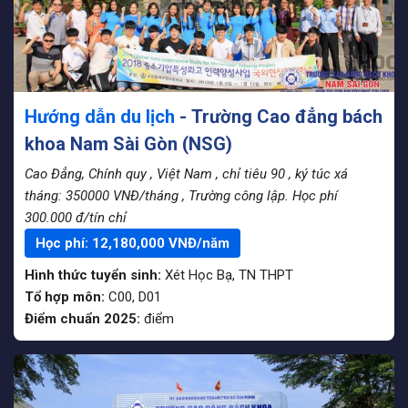
Hướng dẫn du lịch
- Trường Cao đẳng bách
khoa Nam Sài Gòn (NSG)
Cao Đẳng, Chính quy
, Việt Nam
, chỉ tiêu 90
, ký túc xá
tháng: 350000 VNĐ/tháng
, Trường công lập. Học phí
300.000 đ/tín chỉ
Học phí:
12,180,000
VNĐ/năm
Hình thức tuyển sinh:
Xét Học Bạ
,
TN THPT
Tổ hợp môn:
C00, D01
Điểm chuẩn 2025:
điểm