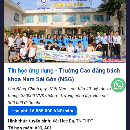
Tin học ứng dụng
- Trường Cao đẳng bách
khoa Nam Sài Gòn (NSG)
Cao Đẳng, Chính quy
, Việt Nam
, chỉ tiêu 40
, ký túc xá
tháng: 350000 VNĐ/tháng
, Trường công lập. Học phí
300.000 đ/tín chỉ
Học phí:
16,585,000
VNĐ/năm
Hình thức tuyển sinh:
Xét Học Bạ
,
TN THPT
Tổ hợp môn:
A00, A01