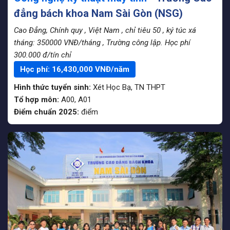
đẳng bách khoa Nam Sài Gòn (NSG)
Cao Đẳng, Chính quy
, Việt Nam
, chỉ tiêu 50
, ký túc xá
tháng: 350000 VNĐ/tháng
, Trường công lập. Học phí
300.000 đ/tín chỉ
Học phí:
16,430,000
VNĐ/năm
Hình thức tuyển sinh:
Xét Học Bạ
,
TN THPT
Tổ hợp môn:
A00, A01
Điểm chuẩn 2025:
điểm