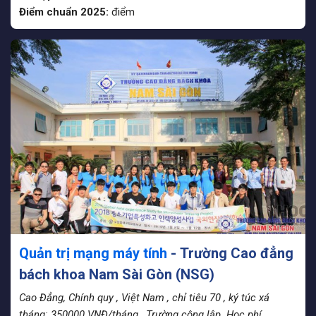
Điểm chuẩn 2025:
điểm
Quản trị mạng máy tính
- Trường Cao đẳng
bách khoa Nam Sài Gòn (NSG)
Cao Đẳng, Chính quy
, Việt Nam
, chỉ tiêu 70
, ký túc xá
tháng: 350000 VNĐ/tháng
, Trường công lập. Học phí