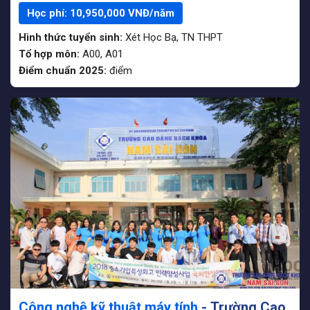
Học phí:
10,950,000
VNĐ/năm
Hình thức tuyển sinh:
Xét Học Bạ
,
TN THPT
Tổ hợp môn:
A00, A01
Điểm chuẩn 2025:
điểm
Công nghệ kỹ thuật máy tính
- Trường Cao