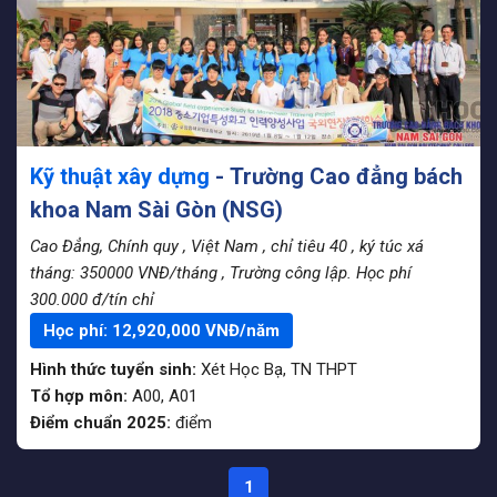
Kỹ thuật xây dựng
- Trường Cao đẳng bách
khoa Nam Sài Gòn (NSG)
Cao Đẳng, Chính quy
, Việt Nam
, chỉ tiêu 40
, ký túc xá
tháng: 350000 VNĐ/tháng
, Trường công lập. Học phí
300.000 đ/tín chỉ
Học phí:
12,920,000
VNĐ/năm
Hình thức tuyển sinh:
Xét Học Bạ
,
TN THPT
Tổ hợp môn:
A00, A01
Điểm chuẩn 2025:
điểm
1