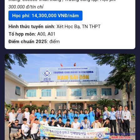
300.000 đ/tín chỉ
Học phí:
14,300,000
VNĐ/năm
Hình thức tuyển sinh:
Xét Học Bạ
,
TN THPT
Tổ hợp môn:
A00, A01
Điểm chuẩn 2025:
điểm