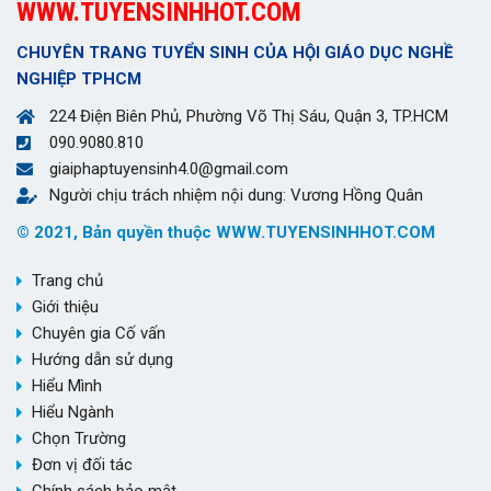
WWW.TUYENSINHHOT.COM
CHUYÊN TRANG TUYỂN SINH CỦA HỘI GIÁO DỤC NGHỀ
NGHIỆP TPHCM
224 Điện Biên Phủ, Phường Võ Thị Sáu, Quận 3, TP.HCM
090.9080.810
giaiphaptuyensinh4.0@gmail.com
Người chịu trách nhiệm nội dung: Vương Hồng Quân
© 2021, Bản quyền thuộc WWW.TUYENSINHHOT.COM
Trang chủ
Giới thiệu
Chuyên gia Cố vấn
Hướng dẫn sử dụng
Hiểu Mình
Hiểu Ngành
Chọn Trường
Đơn vị đối tác
Chính sách bảo mật