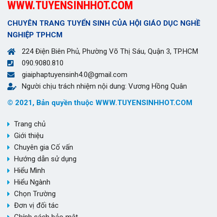
WWW.TUYENSINHHOT.COM
CHUYÊN TRANG TUYỂN SINH CỦA HỘI GIÁO DỤC NGHỀ
NGHIỆP TPHCM
224 Điện Biên Phủ, Phường Võ Thị Sáu, Quận 3, TP.HCM
090.9080.810
giaiphaptuyensinh4.0@gmail.com
Người chịu trách nhiệm nội dung: Vương Hồng Quân
© 2021, Bản quyền thuộc WWW.TUYENSINHHOT.COM
Trang chủ
Giới thiệu
Chuyên gia Cố vấn
Hướng dẫn sử dụng
Hiểu Mình
Hiểu Ngành
Chọn Trường
Đơn vị đối tác
Chính sách bảo mật