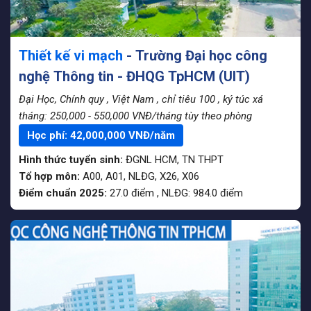
Thiết kế vi mạch
- Trường Đại học công
nghệ Thông tin - ĐHQG TpHCM (UIT)
Đại Học, Chính quy
, Việt Nam
, chỉ tiêu 100
, ký túc xá
tháng: 250,000 - 550,000 VNĐ/tháng tùy theo phòng
Học phí:
42,000,000
VNĐ/năm
Hình thức tuyển sinh:
ĐGNL HCM
,
TN THPT
Tổ hợp môn:
A00, A01, NLĐG, X26, X06
Điểm chuẩn 2025:
27.0
điểm
,
NLĐG:
984.0
điểm