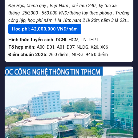
Đại Học, Chính quy
, Việt Nam
, chỉ tiêu 240
, ký túc xá
tháng: 250,000 - 550,000 VNĐ/tháng tùy theo phòng
, Trường
công lập, học phí năm 1 là 18tr, năm 2 là 20tr, năm 3 là 22tr,
năm 4 là 24tr
Học phí:
42,000,000
VNĐ/năm
Hình thức tuyển sinh:
ĐGNL HCM
,
TN THPT
Tổ hợp môn:
A00, D01, A01, D07, NLĐG, X26, X06
Điểm chuẩn 2025:
26.0
điểm
,
NLĐG:
946.0
điểm