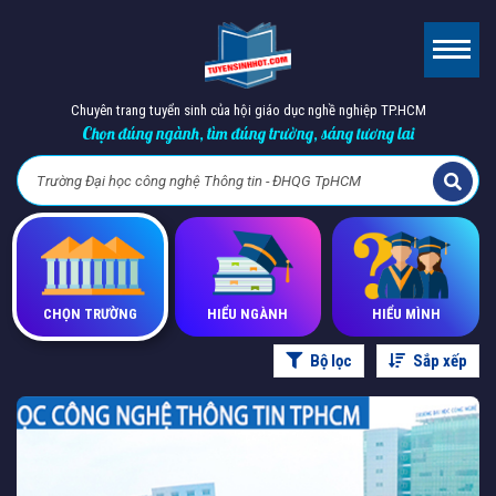
Chuyên trang tuyển sinh của hội giáo dục nghề nghiệp TP.HCM
Chọn đúng ngành, tìm đúng trường, sáng tương lai
CHỌN TRƯỜNG
HIỂU NGÀNH
HIỂU MÌNH
Bộ lọc
Sắp xếp