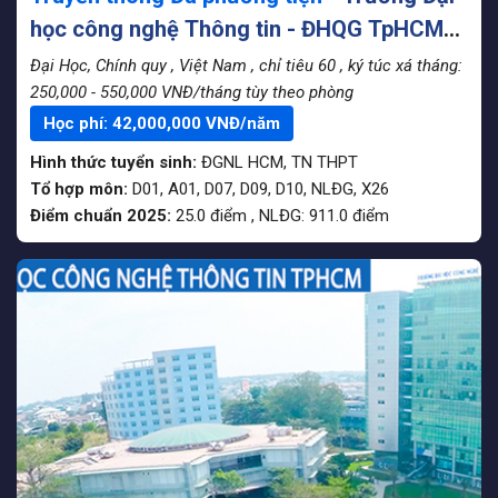
học công nghệ Thông tin - ĐHQG TpHCM
(UIT)
Đại Học, Chính quy
, Việt Nam
, chỉ tiêu 60
, ký túc xá tháng:
250,000 - 550,000 VNĐ/tháng tùy theo phòng
Học phí:
42,000,000
VNĐ/năm
Hình thức tuyển sinh:
ĐGNL HCM
,
TN THPT
Tổ hợp môn:
D01, A01, D07, D09, D10, NLĐG, X26
Điểm chuẩn 2025:
25.0
điểm
,
NLĐG:
911.0
điểm