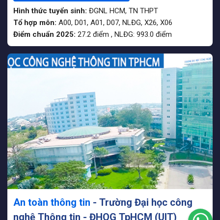
Hình thức tuyển sinh:
ĐGNL HCM
,
TN THPT
Tổ hợp môn:
A00, D01, A01, D07, NLĐG, X26, X06
Điểm chuẩn 2025:
27.2
điểm
,
NLĐG:
993.0
điểm
An toàn thông tin
- Trường Đại học công
nghệ Thông tin - ĐHQG TpHCM (UIT)