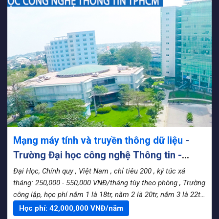
Mạng máy tính và truyền thông dữ liệu
-
Trường Đại học công nghệ Thông tin -
ĐHQG TpHCM (UIT)
Đại Học, Chính quy
, Việt Nam
, chỉ tiêu 200
, ký túc xá
tháng: 250,000 - 550,000 VNĐ/tháng tùy theo phòng
, Trường
công lập, học phí năm 1 là 18tr, năm 2 là 20tr, năm 3 là 22tr,
năm 4 là 24tr
Học phí:
42,000,000
VNĐ/năm