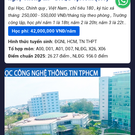
Đại Học, Chính quy
, Việt Nam
, chỉ tiêu 180
, ký túc xá
tháng: 250,000 - 550,000 VNĐ/tháng tùy theo phòng
, Trường
công lập, học phí năm 1 là 18tr, năm 2 là 20tr, năm 3 là 22tr,
năm 4 là 24tr
Học phí:
42,000,000
VNĐ/năm
Hình thức tuyển sinh:
ĐGNL HCM
,
TN THPT
Tổ hợp môn:
A00, D01, A01, D07, NLĐG, X26, X06
Điểm chuẩn 2025:
26.27
điểm
,
NLĐG:
956.0
điểm