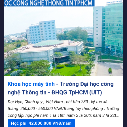
Khoa học máy tính
- Trường Đại học công
nghệ Thông tin - ĐHQG TpHCM (UIT)
Đại Học, Chính quy
, Việt Nam
, chỉ tiêu 280
, ký túc xá
tháng: 250,000 - 550,000 VNĐ/tháng tùy theo phòng
, Trường
công lập, học phí năm 1 là 18tr, năm 2 là 20tr, năm 3 là 22tr,
năm 4 là 24tr
Học phí:
42,000,000
VNĐ/năm