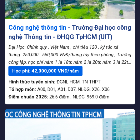
Công nghệ thông tin
- Trường Đại học công
nghệ Thông tin - ĐHQG TpHCM (UIT)
Đại Học, Chính quy
, Việt Nam
, chỉ tiêu 120
, ký túc xá
tháng: 250,000 - 550,000 VNĐ/tháng tùy theo phòng
, Trường
công lập, học phí năm 1 là 18tr, năm 2 là 20tr, năm 3 là 22tr,
năm 4 là 24tr
Học phí:
42,000,000
VNĐ/năm
Hình thức tuyển sinh:
ĐGNL HCM
,
TN THPT
Tổ hợp môn:
A00, D01, A01, D07, NLĐG, X26, X06
Điểm chuẩn 2025:
26.6
điểm
,
NLĐG:
969.0
điểm