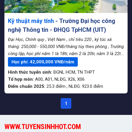
Kỹ thuật máy tính
- Trường Đại học công
nghệ Thông tin - ĐHQG TpHCM (UIT)
Đại Học, Chính quy
, Việt Nam
, chỉ tiêu 220
, ký túc xá
tháng: 250,000 - 550,000 VNĐ/tháng tùy theo phòng
, Trường
công lập, học phí năm 1 là 18tr, năm 2 là 20tr, năm 3 là 22tr,
năm 4 là 24tr
Học phí:
42,000,000
VNĐ/năm
Hình thức tuyển sinh:
ĐGNL HCM
,
TN THPT
Tổ hợp môn:
A00, A01, NLĐG, X26, X06
Điểm chuẩn 2025:
25.3
điểm
,
NLĐG:
923.0
điểm
1
WWW.TUYENSINHHOT.COM