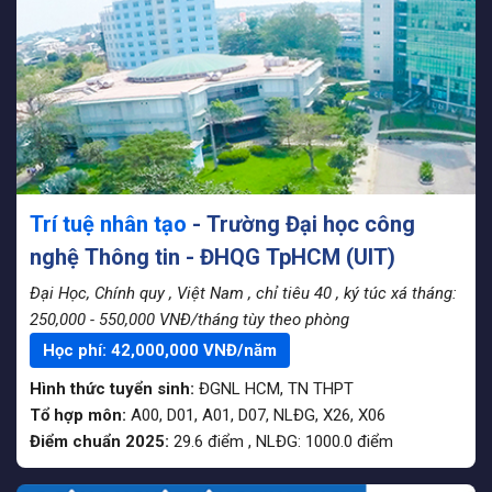
Trí tuệ nhân tạo
- Trường Đại học công
nghệ Thông tin - ĐHQG TpHCM (UIT)
Đại Học, Chính quy
, Việt Nam
, chỉ tiêu 40
, ký túc xá tháng:
250,000 - 550,000 VNĐ/tháng tùy theo phòng
Học phí:
42,000,000
VNĐ/năm
Hình thức tuyển sinh:
ĐGNL HCM
,
TN THPT
Tổ hợp môn:
A00, D01, A01, D07, NLĐG, X26, X06
Điểm chuẩn 2025:
29.6
điểm
,
NLĐG:
1000.0
điểm