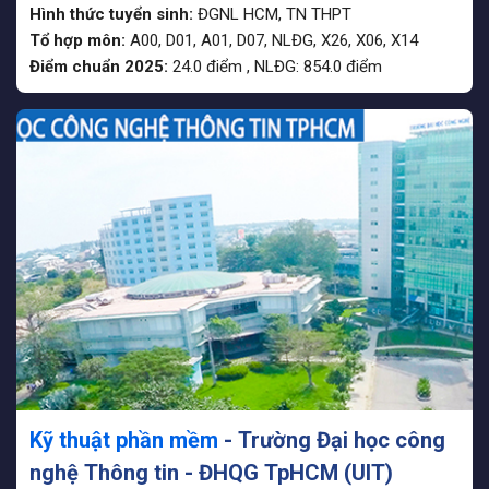
Hình thức tuyển sinh:
ĐGNL HCM
,
TN THPT
Tổ hợp môn:
A00, D01, A01, D07, NLĐG, X26, X06, X14
Điểm chuẩn 2025:
24.0
điểm
,
NLĐG:
854.0
điểm
Kỹ thuật phần mềm
- Trường Đại học công
nghệ Thông tin - ĐHQG TpHCM (UIT)