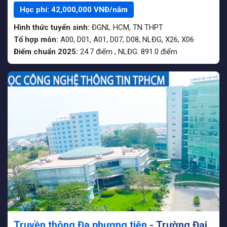
năm 4 là 24tr
Học phí:
42,000,000
VNĐ/năm
Hình thức tuyển sinh:
ĐGNL HCM
,
TN THPT
Tổ hợp môn:
A00, D01, A01, D07, D08, NLĐG, X26, X06
Điểm chuẩn 2025:
24.7
điểm
,
NLĐG:
891.0
điểm
Truyền thông Đa phương tiện
- Trường Đại