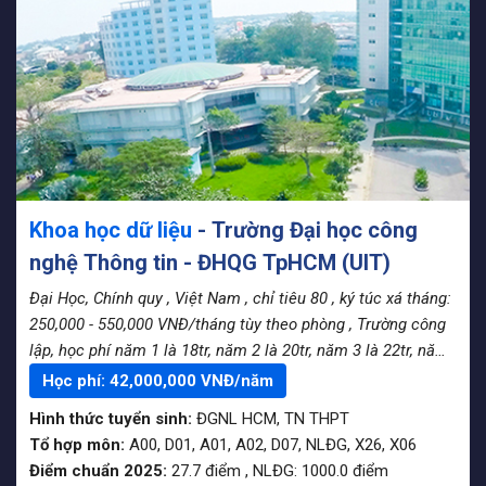
Khoa học dữ liệu
- Trường Đại học công
nghệ Thông tin - ĐHQG TpHCM (UIT)
Đại Học, Chính quy
, Việt Nam
, chỉ tiêu 80
, ký túc xá tháng:
250,000 - 550,000 VNĐ/tháng tùy theo phòng
, Trường công
lập, học phí năm 1 là 18tr, năm 2 là 20tr, năm 3 là 22tr, năm
4 là 24tr
Học phí:
42,000,000
VNĐ/năm
Hình thức tuyển sinh:
ĐGNL HCM
,
TN THPT
Tổ hợp môn:
A00, D01, A01, A02, D07, NLĐG, X26, X06
Điểm chuẩn 2025:
27.7
điểm
,
NLĐG:
1000.0
điểm