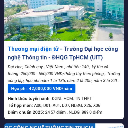
Thương mại điện tử
- Trường Đại học công
nghệ Thông tin - ĐHQG TpHCM (UIT)
Đại Học, Chính quy
, Việt Nam
, chỉ tiêu 140
, ký túc xá
tháng: 250,000 - 550,000 VNĐ/tháng tùy theo phòng
, Trường
công lập, học phí năm 1 là 18tr, năm 2 là 20tr, năm 3 là 22tr,
năm 4 là 24tr
Học phí:
42,000,000
VNĐ/năm
Hình thức tuyển sinh:
ĐGNL HCM
,
TN THPT
Tổ hợp môn:
A00, D01, A01, D07, NLĐG, X26, X06
Điểm chuẩn 2025:
24.57
điểm
,
NLĐG:
889.0
điểm