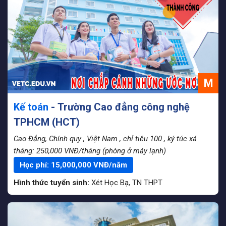
M
Kế toán
- Trường Cao đẳng công nghệ
TPHCM (HCT)
Cao Đẳng, Chính quy
, Việt Nam
, chỉ tiêu 100
, ký túc xá
tháng: 250,000 VNĐ/tháng (phòng ở máy lạnh)
Học phí:
15,000,000
VNĐ/năm
Hình thức tuyển sinh:
Xét Học Bạ
,
TN THPT