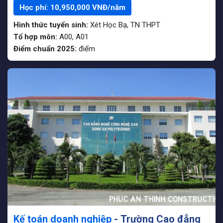
Học phí:
10,950,000
VNĐ/năm
Hình thức tuyển sinh:
Xét Học Bạ
,
TN THPT
Tổ hợp môn:
A00, A01
Điểm chuẩn 2025:
điểm
Kế toán doanh nghiệp
- Trường Cao đẳng