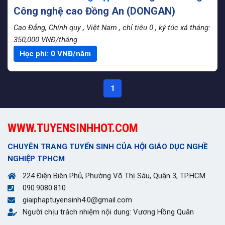
Công nghệ cao Đồng An (DONGAN)
Cao Đẳng, Chính quy
, Việt Nam
, chỉ tiêu 0
, ký túc xá tháng:
350,000 VNĐ/tháng
Học phí:
0
VNĐ/năm
1
WWW.TUYENSINHHOT.COM
CHUYÊN TRANG TUYỂN SINH CỦA HỘI GIÁO DỤC NGHỀ
NGHIỆP TPHCM
224 Điện Biên Phủ, Phường Võ Thị Sáu, Quận 3, TP.HCM
090.9080.810
giaiphaptuyensinh4.0@gmail.com
Người chịu trách nhiệm nội dung: Vương Hồng Quân