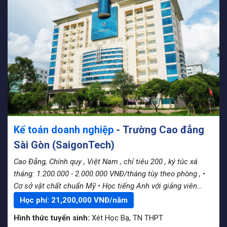
Kế toán doanh nghiệp
- Trường Cao đẳng
Sài Gòn (SaigonTech)
Cao Đẳng, Chính quy
, Việt Nam
, chỉ tiêu 200
, ký túc xá
tháng: 1.200.000 - 2.000.000 VNĐ/tháng tùy theo phòng
, •
Cơ sở vật chất chuẩn Mỹ • Học tiếng Anh với giảng viên
nước ngoài • Lớp học sĩ số nhỏ • Hơn 60% thời lượng môn
Học phí:
21,200,000
VNĐ/năm
học là thực hành • 100% sinh viên tốt nghiệp ra trường có
Hình thức tuyển sinh:
Xét Học Bạ
,
TN THPT
việc làm