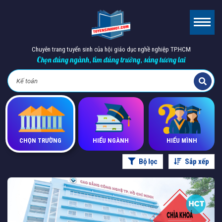
Chuyên trang tuyển sinh của hội giáo dục nghề nghiệp TP.HCM
Chọn đúng ngành, tìm đúng trường, sáng tương lai
CHỌN TRƯỜNG
HIỂU NGÀNH
HIỂU MÌNH
Bộ lọc
Sắp xếp