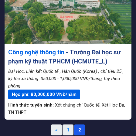
Công nghệ thông tin
- Trường Đại học sư
phạm kỹ thuật TPHCM (HCMUTE_L)
Đại Học, Liên kết Quốc tế
, Hàn Quốc (Korea)
, chỉ tiêu 25
,
ký túc xá tháng: 350,000 - 1,000,000 VNĐ/tháng, tùy theo
phòng
Học phí:
80,000,000
VNĐ/năm
Hình thức tuyển sinh:
Xét chứng chỉ Quốc tế
,
Xét Học Bạ
,
TN THPT
Previous
«
1
2