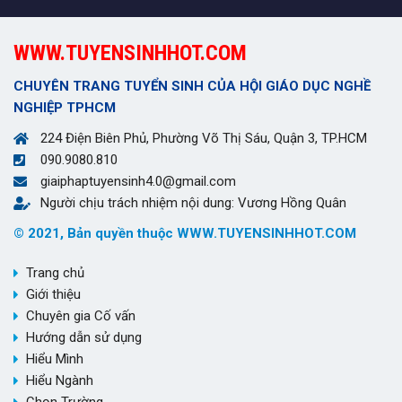
WWW.TUYENSINHHOT.COM
CHUYÊN TRANG TUYỂN SINH CỦA HỘI GIÁO DỤC NGHỀ
NGHIỆP TPHCM
224 Điện Biên Phủ, Phường Võ Thị Sáu, Quận 3, TP.HCM
090.9080.810
giaiphaptuyensinh4.0@gmail.com
Người chịu trách nhiệm nội dung: Vương Hồng Quân
© 2021, Bản quyền thuộc WWW.TUYENSINHHOT.COM
Trang chủ
Giới thiệu
Chuyên gia Cố vấn
Hướng dẫn sử dụng
Hiểu Mình
Hiểu Ngành
Chọn Trường