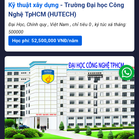
Kỹ thuật xây dựng
- Trường Đại học Công
Nghệ TpHCM (HUTECH)
Đại Học, Chính quy
, Việt Nam
, chỉ tiêu 0
, ký túc xá tháng:
500000
Học phí:
52,500,000
VNĐ/năm