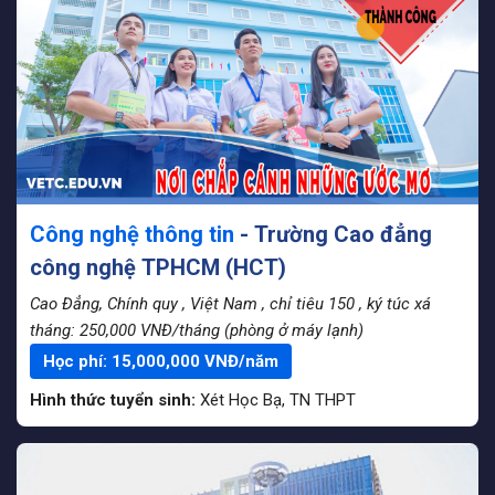
Công nghệ thông tin
- Trường Cao đẳng
công nghệ TPHCM (HCT)
Cao Đẳng, Chính quy
, Việt Nam
, chỉ tiêu 150
, ký túc xá
tháng: 250,000 VNĐ/tháng (phòng ở máy lạnh)
Học phí:
15,000,000
VNĐ/năm
Hình thức tuyển sinh:
Xét Học Bạ
,
TN THPT