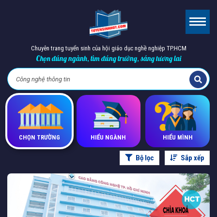
Chuyên trang tuyển sinh của hội giáo dục nghề nghiệp TP.HCM
Chọn đúng ngành, tìm đúng trường, sáng tương lai
CHỌN TRƯỜNG
HIỂU NGÀNH
HIỂU MÌNH
Bộ lọc
Sắp xếp