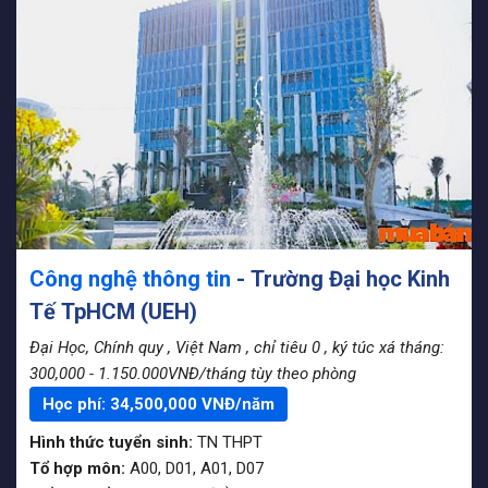
Công nghệ thông tin
- Trường Đại học Kinh
Tế TpHCM (UEH)
Đại Học, Chính quy
, Việt Nam
, chỉ tiêu 0
, ký túc xá tháng:
300,000 - 1.150.000VNĐ/tháng tùy theo phòng
Học phí:
34,500,000
VNĐ/năm
Hình thức tuyển sinh:
TN THPT
Tổ hợp môn:
A00, D01, A01, D07