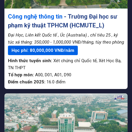
Công nghệ thông tin
- Trường Đại học sư
phạm kỹ thuật TPHCM (HCMUTE_L)
Đại Học, Liên kết Quốc tế
, Úc (Australia)
, chỉ tiêu 25
, ký
túc xá tháng: 350,000 - 1,000,000 VNĐ/tháng, tùy theo phòng
Học phí:
80,000,000
VNĐ/năm
Hình thức tuyển sinh:
Xét chứng chỉ Quốc tế
,
Xét Học Bạ
,
TN THPT
Tổ hợp môn:
A00, D01, A01, D90
Điểm chuẩn 2025:
16.0
điểm