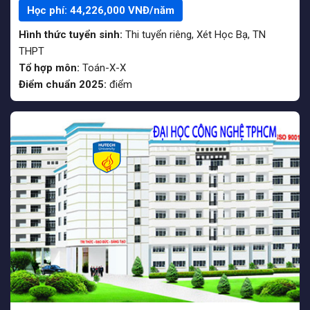
Học phí:
44,226,000
VNĐ/năm
Hình thức tuyển sinh:
Thi tuyển riêng
,
Xét Học Bạ
,
TN
THPT
Tổ hợp môn:
Toán-X-X
Điểm chuẩn 2025:
điểm