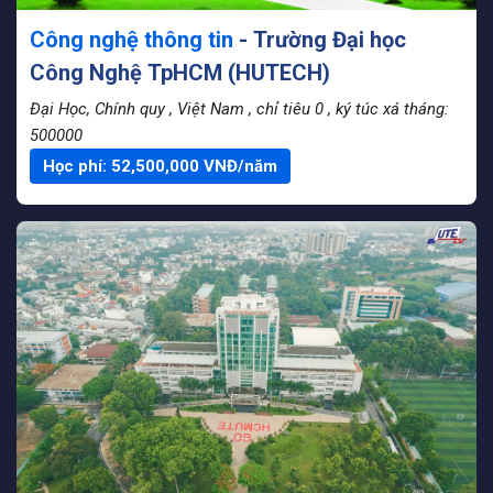
Công nghệ thông tin
- Trường Đại học
Công Nghệ TpHCM (HUTECH)
Đại Học, Chính quy
, Việt Nam
, chỉ tiêu 0
, ký túc xá tháng:
500000
Học phí:
52,500,000
VNĐ/năm