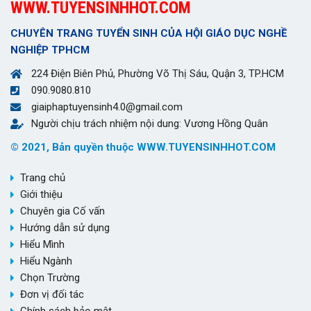
WWW.TUYENSINHHOT.COM
CHUYÊN TRANG TUYỂN SINH CỦA HỘI GIÁO DỤC NGHỀ
NGHIỆP TPHCM
224 Điện Biên Phủ, Phường Võ Thị Sáu, Quận 3, TP.HCM
090.9080.810
giaiphaptuyensinh4.0@gmail.com
Người chịu trách nhiệm nội dung: Vương Hồng Quân
© 2021, Bản quyền thuộc WWW.TUYENSINHHOT.COM
Trang chủ
Giới thiệu
Chuyên gia Cố vấn
Hướng dẫn sử dụng
Hiểu Mình
Hiểu Ngành
Chọn Trường
Đơn vị đối tác
Chính sách bảo mật