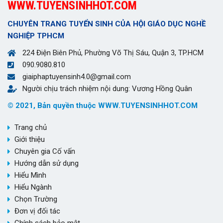
WWW.TUYENSINHHOT.COM
CHUYÊN TRANG TUYỂN SINH CỦA HỘI GIÁO DỤC NGHỀ
NGHIỆP TPHCM
224 Điện Biên Phủ, Phường Võ Thị Sáu, Quận 3, TP.HCM
090.9080.810
giaiphaptuyensinh4.0@gmail.com
Người chịu trách nhiệm nội dung: Vương Hồng Quân
© 2021, Bản quyền thuộc WWW.TUYENSINHHOT.COM
Trang chủ
Giới thiệu
Chuyên gia Cố vấn
Hướng dẫn sử dụng
Hiểu Mình
Hiểu Ngành
Chọn Trường
Đơn vị đối tác
Chính sách bảo mật