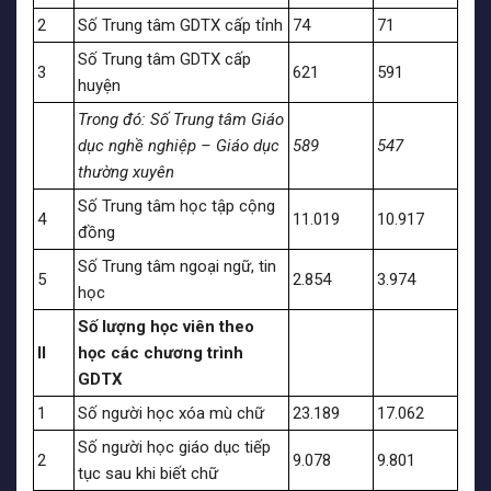
2
Số Trung tâm GDTX cấp tỉnh
74
71
Số Trung tâm GDTX cấp
3
621
591
huyện
Trong đó: Số
Trung tâm Giáo
dục nghề nghiệp –
Giáo dục
589
547
thường xuyên
Số Trung tâm học tập cộng
4
11.019
10.917
đồng
Số Trung tâm ngoại ngữ, tin
5
2.854
3.974
học
Số lượng học viên theo
II
học các chương trình
GDTX
1
Số người học xóa mù chữ
23.189
17.062
Số người học giáo dục tiếp
2
9.078
9.801
tục sau khi biết chữ