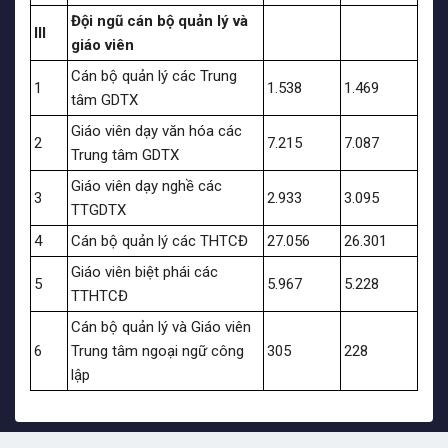
Đội ngũ cán bộ quản lý và
III
giáo viên
Cán bộ quản lý các Trung
1
1.538
1.469
tâm GDTX
Giáo viên dạy văn hóa các
2
7.215
7.087
Trung tâm GDTX
Giáo viên dạy nghề các
3
2.933
3.095
TTGDTX
4
Cán bộ quản lý các THTCĐ
27.056
26.301
Giáo viên biệt phái các
5
5.967
5.228
TTHTCĐ
Cán bộ quản lý và Giáo viên
6
Trung tâm ngoại ngữ công
305
228
lập