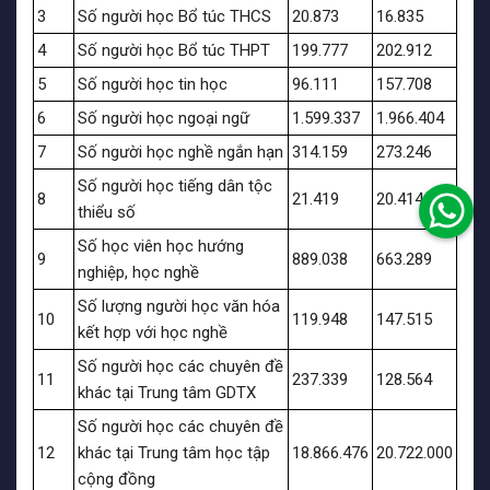
3
Số người học Bổ túc THCS
20.873
16.835
4
Số người học Bổ túc THPT
199.777
202.912
5
Số người học tin học
96.111
157.708
6
Số người học ngoại ngữ
1.599.337
1.966.404
7
Số người học nghề ngắn hạn
314.159
273.246
Số người học tiếng dân tộc
8
21.419
20.414
thiểu số
Số học viên học hướng
9
889.038
663.289
nghiệp, học nghề
Số lượng người học văn hóa
10
119.948
147.515
kết hợp với học nghề
Số người học các chuyên đề
11
237.339
128.564
khác tại Trung tâm GDTX
Số người học các chuyên đề
12
khác tại Trung tâm học tập
18.866.476
20.722.000
cộng đồng