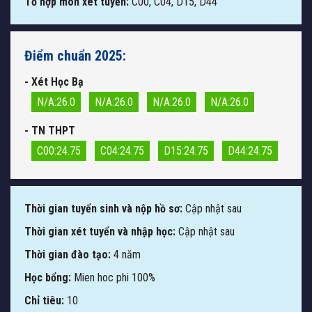
Tổ hợp môn xét tuyển:
C00, C04, D15, D44
Điểm chuẩn 2025:
- Xét Học Bạ
N/A:26.0
N/A:26.0
N/A:26.0
N/A:26.0
- TN THPT
C00:24.75
C04:24.75
D15:24.75
D44:24.75
Thời gian tuyển sinh và nộp hồ sơ:
Cập nhật sau
Thời gian xét tuyển và nhập học:
Cập nhật sau
Thời gian đào tạo:
4 năm
Học bổng:
Mien hoc phi 100%
Chỉ tiêu:
10