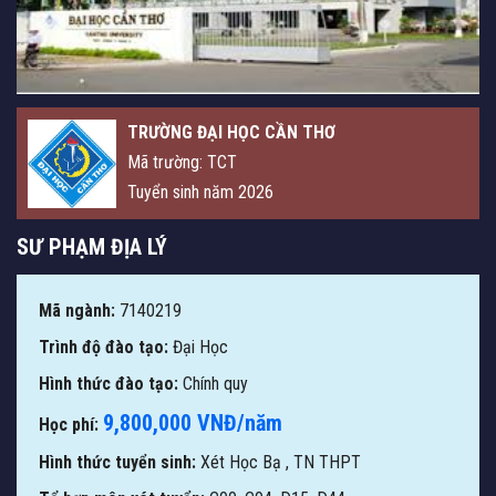
TRƯỜNG ĐẠI HỌC CẦN THƠ
Mã trường: TCT
Tuyển sinh năm 2026
SƯ PHẠM ĐỊA LÝ
Mã ngành:
7140219
Trình độ đào tạo:
Đại Học
Hình thức đào tạo:
Chính quy
9,800,000 VNĐ/năm
Học phí:
Hình thức tuyển sinh:
Xét Học Bạ
,
TN THPT