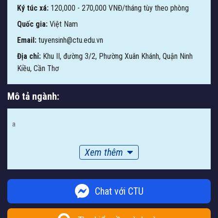
Ký túc xá:
120,000 - 270,000 VNĐ/tháng tùy theo phòng
Quốc gia:
Việt Nam
Email:
tuyensinh@ctu.edu.vn
Địa chỉ:
Khu II, đường 3/2, Phường Xuân Khánh, Quận Ninh
Kiều, Cần Thơ
Mô tả ngành:
a
Xem thêm
Chat với CTU