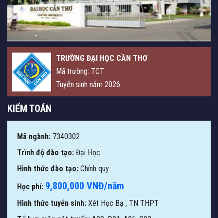
TRƯỜNG ĐẠI HỌC CẦN THƠ
Mã trường: TCT
Tuyển sinh năm 2026
KIỂM TOÁN
Mã ngành:
7340302
Trình độ đào tạo:
Đại Học
Hình thức đào tạo:
Chính quy
9,800,000 VNĐ/năm
Học phí:
Hình thức tuyển sinh:
Xét Học Bạ
,
TN THPT