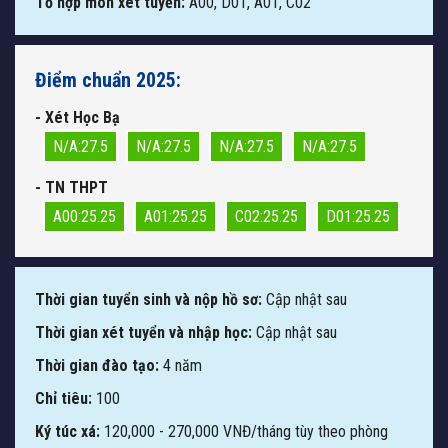
Tổ hợp môn xét tuyển:
A00, D01, A01, C02
Điểm chuẩn 2025:
- Xét Học Bạ
N/A:27.5
N/A:27.5
N/A:27.5
N/A:27.5
- TN THPT
A00:25.25
A01:25.25
C02:25.25
D01:25.25
Thời gian tuyển sinh và nộp hồ sơ:
Cập nhật sau
Thời gian xét tuyển và nhập học:
Cập nhật sau
Thời gian đào tạo:
4 năm
Chỉ tiêu:
100
Ký túc xá:
120,000 - 270,000 VNĐ/tháng tùy theo phòng