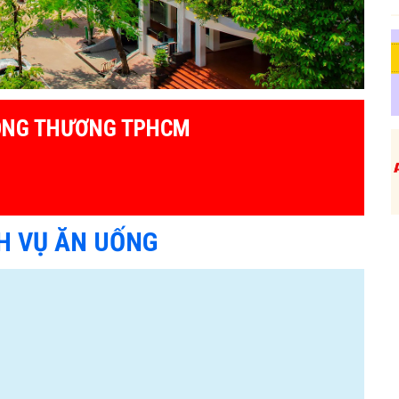
ÔNG THƯƠNG TPHCM
H VỤ ĂN UỐNG