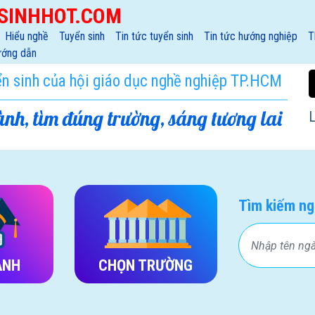
SINHHOT.COM
Hiểu nghề
Tuyển sinh
Tin tức tuyển sinh
Tin tức hướng nghiệp
T
ớng dẫn
ển sinh của hội giáo dục nghề nghiệp TP.HCM
nh, tìm đúng trường, sáng tương lai
L
Tìm kiếm ng
ÀNH
CHỌN TRƯỜNG