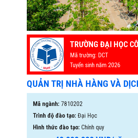
TRƯỜNG ĐẠI HỌC C
Mã trường: DCT
Tuyển sinh năm 2026
QUẢN TRỊ NHÀ HÀNG VÀ DỊC
Mã ngành:
7810202
Trình độ đào tạo:
Đại Học
Hình thức đào tạo:
Chính quy