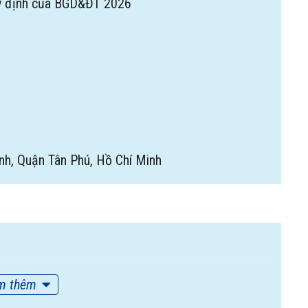
y định của BGD&ĐT 2026
nh, Quận Tân Phú, Hồ Chí Minh
m thêm