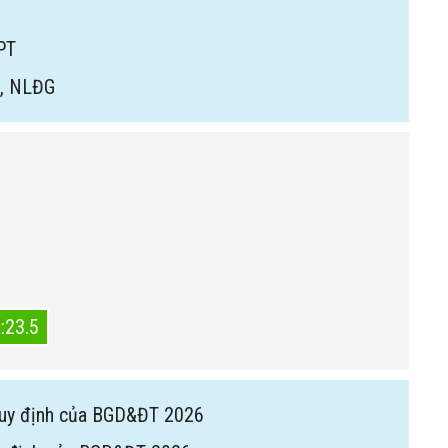
PT
5, NLĐG
:23.5
uy định của BGD&ĐT 2026