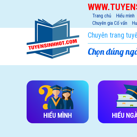
WWW.TUYEN
Trang chủ
Hiểu mình
Chuyên gia Cố vấn
Hư
Chuyên trang tuy
Chọn đúng ngà
HIỂU MÌNH
HIỂU NG