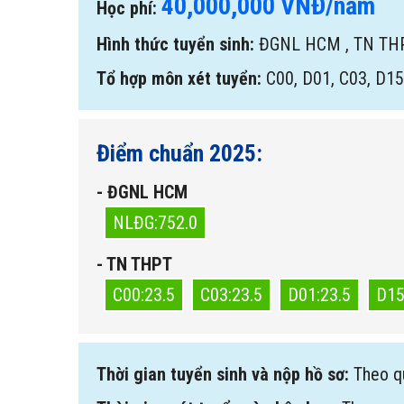
40,000,000 VNĐ/năm
Học phí:
Hình thức tuyển sinh:
ĐGNL HCM
,
TN TH
Tổ hợp môn xét tuyển:
C00, D01, C03, D1
Điểm chuẩn 2025:
- ĐGNL HCM
NLĐG:752.0
- TN THPT
C00:23.5
C03:23.5
D01:23.5
D15
Thời gian tuyển sinh và nộp hồ sơ:
Theo q