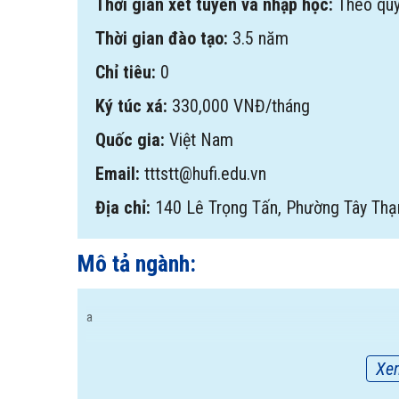
Thời gian xét tuyển và nhập học:
Theo qu
Thời gian đào tạo:
3.5 năm
Chỉ tiêu:
0
Ký túc xá:
330,000 VNĐ/tháng
Quốc gia:
Việt Nam
Email:
tttstt@hufi.edu.vn
Địa chỉ:
140 Lê Trọng Tấn, Phường Tây Thạ
Mô tả ngành:
a
Xe