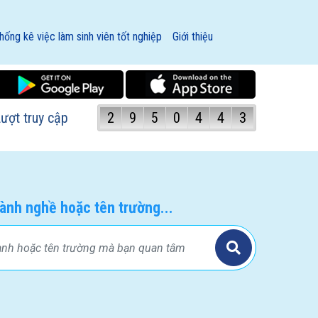
hống kê việc làm sinh viên tốt nghiệp
Giới thiệu
ượt truy cập
2
9
5
0
4
4
3
ành nghề hoặc tên trường...