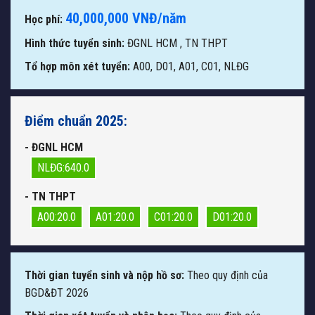
40,000,000 VNĐ/năm
Học phí:
Hình thức tuyển sinh:
ĐGNL HCM
,
TN THPT
Tổ hợp môn xét tuyển:
A00, D01, A01, C01, NLĐG
Điểm chuẩn 2025:
- ĐGNL HCM
NLĐG:640.0
- TN THPT
A00:20.0
A01:20.0
C01:20.0
D01:20.0
Thời gian tuyển sinh và nộp hồ sơ:
Theo quy định của
BGD&ĐT 2026