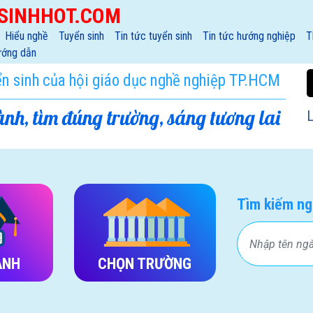
SINHHOT.COM
Hiểu nghề
Tuyển sinh
Tin tức tuyển sinh
Tin tức hướng nghiệp
T
ớng dẫn
ển sinh của hội giáo dục nghề nghiệp TP.HCM
nh, tìm đúng trường, sáng tương lai
L
Tìm kiếm ng
ÀNH
CHỌN TRƯỜNG