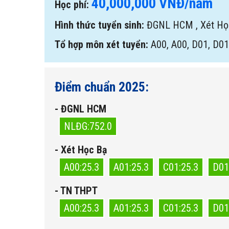
40,000,000 VNĐ/năm
Học phí:
Hình thức tuyển sinh:
ĐGNL HCM
,
Xét H
Tổ hợp môn xét tuyển:
A00, A00, D01, D01
Điểm chuẩn 2025:
- ĐGNL HCM
NLĐG:752.0
- Xét Học Bạ
A00:25.3
A01:25.3
C01:25.3
D01
- TN THPT
A00:25.3
A01:25.3
C01:25.3
D01