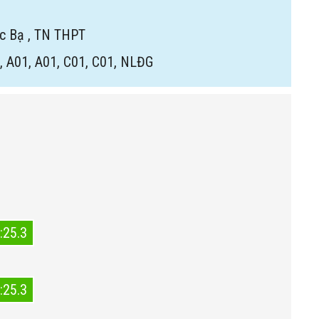
ọc Bạ
,
TN THPT
, A01, A01, C01, C01, NLĐG
:25.3
:25.3