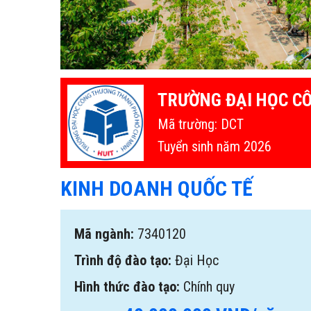
TRƯỜNG ĐẠI HỌC C
Mã trường: DCT
Tuyển sinh năm 2026
KINH DOANH QUỐC TẾ
Mã ngành:
7340120
Trình độ đào tạo:
Đại Học
Hình thức đào tạo:
Chính quy