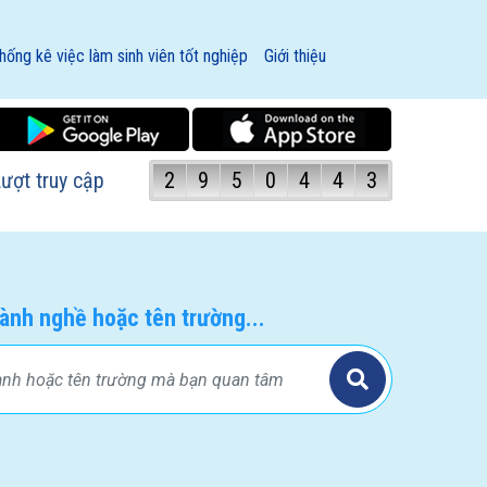
hống kê việc làm sinh viên tốt nghiệp
Giới thiệu
ượt truy cập
2
9
5
0
4
4
3
ành nghề hoặc tên trường...