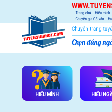
WWW.TUYEN
Trang chủ
Hiểu mình
Chuyên gia Cố vấn
Hư
Chuyên trang tuy
Chọn đúng ngà
HIỂU MÌNH
HIỂU NG