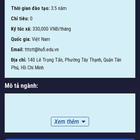
Thời gian đào tạo:
3.5 năm
Chỉ tiêu:
0
Ký túc xá:
330,000 VNĐ/tháng
Quốc gia:
Việt Nam
Email:
tttstt@hufi.edu.vn
Địa chỉ:
140 Lê Trọng Tấn, Phường Tây Thạnh, Quận Tân
Phú, Hồ Chí Minh
Mô tả ngành:
Xem thêm