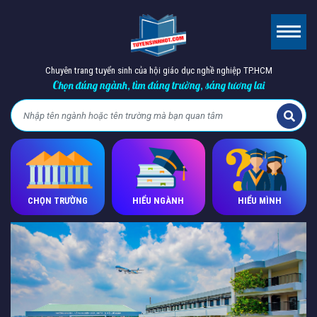
Chuyên trang tuyển sinh của hội giáo dục nghề nghiệp TP.HCM
Chọn đúng ngành, tìm đúng trường, sáng tương lai
CHỌN TRƯỜNG
HIỂU NGÀNH
HIỂU MÌNH