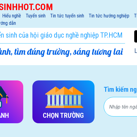
SINHHOT.COM
Hiểu nghề
Tuyển sinh
Tin tức tuyển sinh
Tin tức hướng nghiệp
T
ớng dẫn
ển sinh của hội giáo dục nghề nghiệp TP.HCM
nh, tìm đúng trường, sáng tương lai
L
Tìm kiếm ng
ÀNH
CHỌN TRƯỜNG