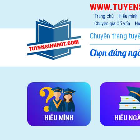
WWW.TUYEN
Trang chủ
Hiểu mình
Chuyên gia Cố vấn
Hư
Chuyên trang tuy
Chọn đúng ngà
HIỂU MÌNH
HIỂU NG