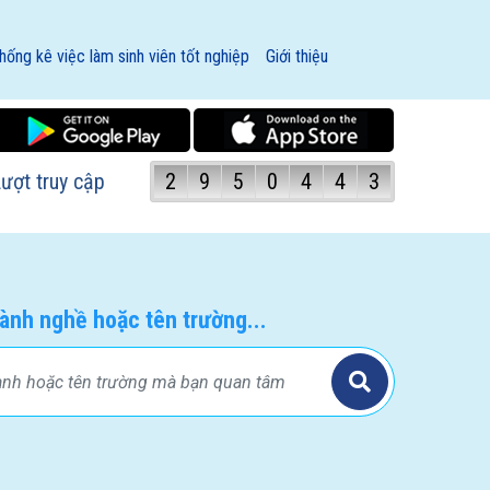
hống kê việc làm sinh viên tốt nghiệp
Giới thiệu
ượt truy cập
2
9
5
0
4
4
3
ành nghề hoặc tên trường...