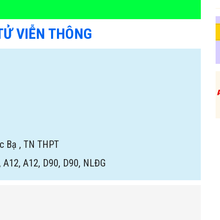
TỬ VIỄN THÔNG
ọc Bạ
,
TN THPT
, A12, A12, D90, D90, NLĐG