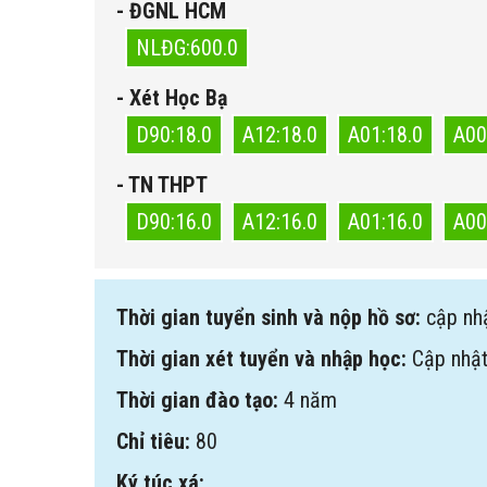
- ĐGNL HCM
NLĐG:600.0
- Xét Học Bạ
D90:18.0
A12:18.0
A01:18.0
A00
- TN THPT
D90:16.0
A12:16.0
A01:16.0
A00
Thời gian tuyển sinh và nộp hồ sơ:
cập nh
Thời gian xét tuyển và nhập học:
Cập nhật
Thời gian đào tạo:
4 năm
Chỉ tiêu:
80
Ký túc xá: