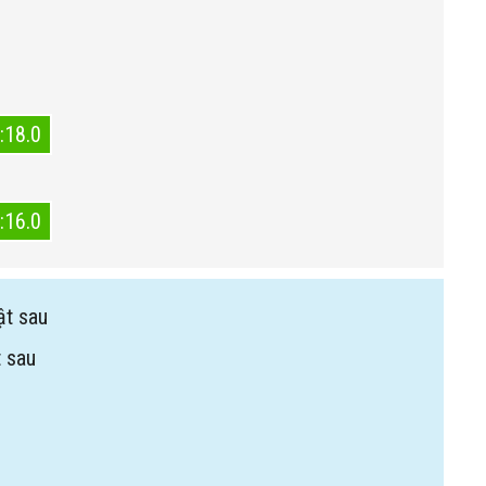
:18.0
:16.0
ật sau
 sau