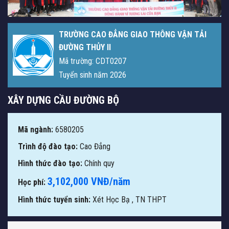
TRƯỜNG CAO ĐẲNG GIAO THÔNG VẬN TẢI
ĐƯỜNG THỦY II
Mã trường: CDT0207
Tuyển sinh năm 2026
XÂY DỰNG CẦU ĐƯỜNG BỘ
Mã ngành:
6580205
Trình độ đào tạo:
Cao Đẳng
Hình thức đào tạo:
Chính quy
3,102,000 VNĐ/năm
Học phí:
Hình thức tuyển sinh:
Xét Học Bạ
,
TN THPT