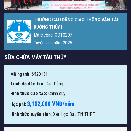
TRƯỜNG CAO ĐẲNG GIAO THÔNG VẬN TẢI
ĐƯỜNG THỦY II
Mã trường: CDT0207
Tuyển sinh năm 2026
SỮA CHỮA MÁY TÀU THỦY
Mã ngành:
6520131
Trình độ đào tạo:
Cao Đẳng
Hình thức đào tạo:
Chính quy
3,102,000 VNĐ/năm
Học phí:
Hình thức tuyển sinh:
Xét Học Bạ
,
TN THPT