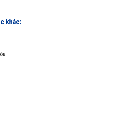
ọc khác:
hóa