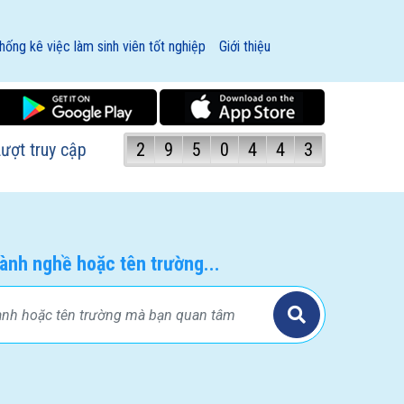
hống kê việc làm sinh viên tốt nghiệp
Giới thiệu
ượt truy cập
2
9
5
0
4
4
3
ành nghề hoặc tên trường...