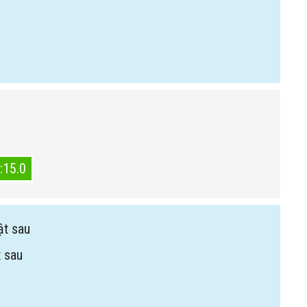
:15.0
ật sau
 sau