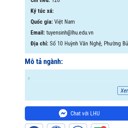
Chỉ tiêu:
120
Ký túc xá:
Quốc gia:
Việt Nam
Email:
tuyensinh@lhu.edu.vn
Địa chỉ:
Số 10 Huỳnh Văn Nghệ, Phường Bử
Mô tả ngành:
d
Xe
Chat với LHU