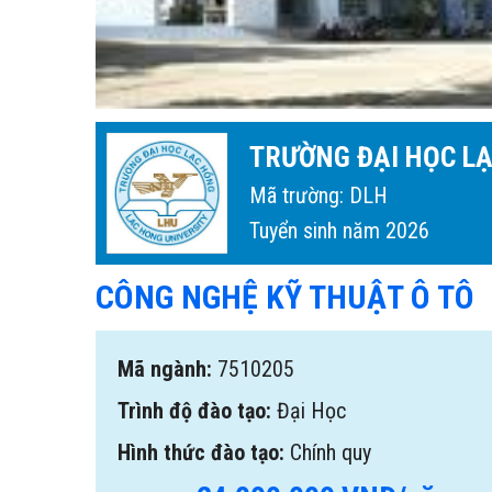
TRƯỜNG ĐẠI HỌC L
Mã trường: DLH
Tuyển sinh năm 2026
CÔNG NGHỆ KỸ THUẬT Ô TÔ
Mã ngành:
7510205
Trình độ đào tạo:
Đại Học
Hình thức đào tạo:
Chính quy