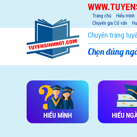
WWW.TUYEN
Trang chủ
Hiểu mình
Chuyên gia Cố vấn
Hư
Chuyên trang tuy
Chọn đúng ngà
HIỂU MÌNH
HIỂU NG