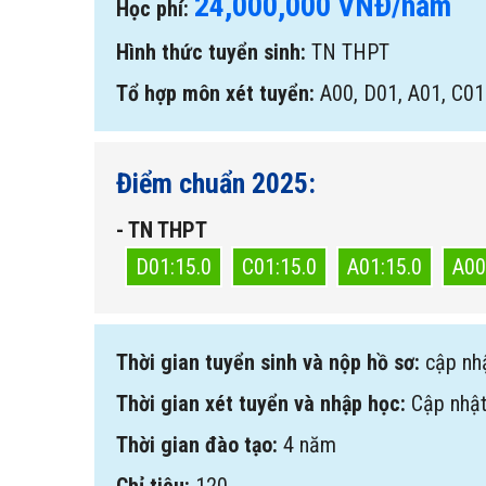
24,000,000 VNĐ/năm
Học phí:
Hình thức tuyển sinh:
TN THPT
Tổ hợp môn xét tuyển:
A00, D01, A01, C01
Điểm chuẩn 2025:
- TN THPT
D01:15.0
C01:15.0
A01:15.0
A00
Thời gian tuyển sinh và nộp hồ sơ:
cập nh
Thời gian xét tuyển và nhập học:
Cập nhật
Thời gian đào tạo:
4 năm