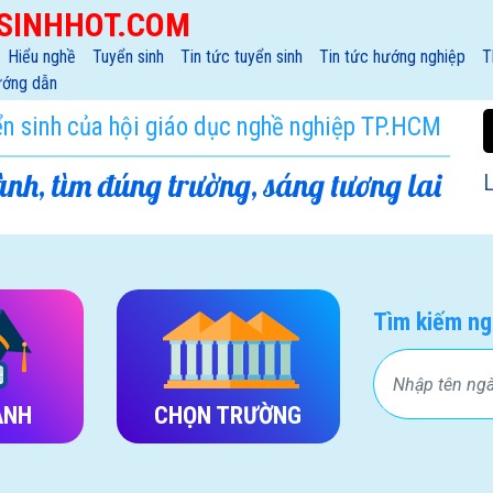
SINHHOT.COM
Hiểu nghề
Tuyển sinh
Tin tức tuyển sinh
Tin tức hướng nghiệp
T
ớng dẫn
ển sinh của hội giáo dục nghề nghiệp TP.HCM
nh, tìm đúng trường, sáng tương lai
L
Tìm kiếm ng
ÀNH
CHỌN TRƯỜNG