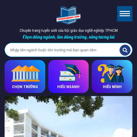
Chuyên trang tuyển sinh của hội giáo dục nghề nghiệp TP.HCM
Chọn đúng ngành, tìm đúng trường, sáng tương lai
CHỌN TRƯỜNG
HIỂU NGÀNH
HIỂU MÌNH