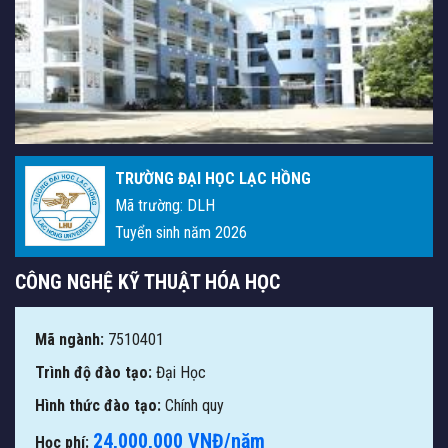
TRƯỜNG ĐẠI HỌC LẠC HỒNG
Mã trường: DLH
Tuyển sinh năm 2026
CÔNG NGHỆ KỸ THUẬT HÓA HỌC
Mã ngành:
7510401
Trình độ đào tạo:
Đại Học
Hình thức đào tạo:
Chính quy
24,000,000 VNĐ/năm
Học phí: