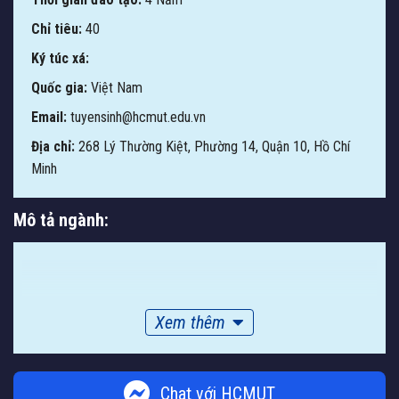
Chỉ tiêu:
40
Ký túc xá:
Quốc gia:
Việt Nam
Email:
tuyensinh@hcmut.edu.vn
Địa chỉ:
268 Lý Thường Kiệt, Phường 14, Quận 10, Hồ Chí
Minh
Mô tả ngành:
Xem thêm
Chat với HCMUT