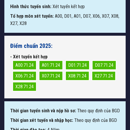
Hình thức tuyển sinh:
Xét tuyển kết hợp
Tổ hợp môn xét tuyển:
A00, D01, A01, D07, X06, X07, X08,
X27, X28
Điểm chuẩn 2025:
- Xét tuyển kết hợp
A00:71.24
A01:71.24
D01:71.24
D07:71.24
X06:71.24
X07:71.24
X08:71.24
X27:71.24
X28:71.24
Thời gian tuyển sinh và nộp hồ sơ:
Theo quy định của BGD
Thời gian xét tuyển và nhập học:
Theo quy định của BGD
Thời gian đào tạo:
4 Năm