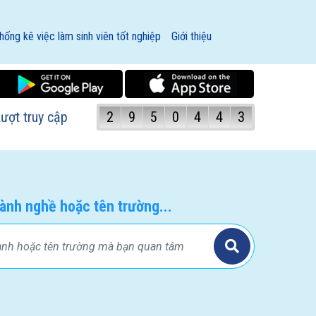
hống kê việc làm sinh viên tốt nghiệp
Giới thiệu
ượt truy cập
2
9
5
0
4
4
3
ành nghề hoặc tên trường...