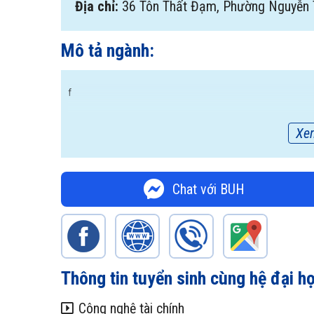
Địa chỉ:
36 Tôn Thất Đạm, Phường Nguyễn T
Mô tả ngành:
f
Xe
Chat với BUH
Thông tin tuyển sinh cùng hệ đại h
Công nghệ tài chính