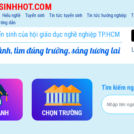
SINHHOT.COM
Hiểu nghề
Tuyển sinh
Tin tức tuyển sinh
Tin tức hướng nghiệp
T
ớng dẫn
ển sinh của hội giáo dục nghề nghiệp TP.HCM
nh, tìm đúng trường, sáng tương lai
L
Tìm kiếm ng
ÀNH
CHỌN TRƯỜNG