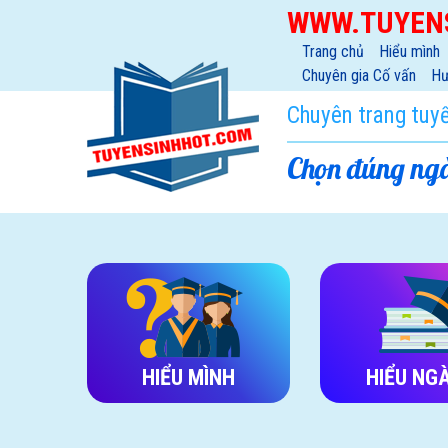
WWW.TUYEN
Trang chủ
Hiểu mình
Chuyên gia Cố vấn
Hư
Chuyên trang tuy
Chọn đúng ngà
HIỂU MÌNH
HIỂU NG