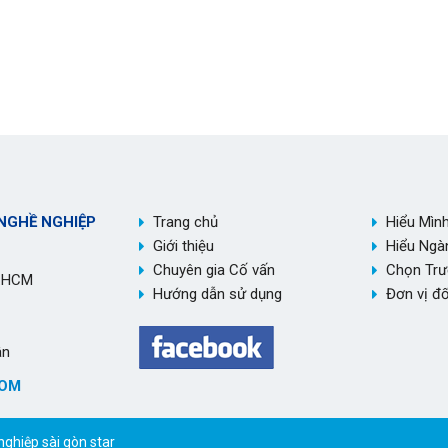
NGHỀ NGHIỆP
Trang chủ
Hiểu Mìn
Giới thiệu
Hiểu Ngà
Chuyên gia Cố vấn
Chọn Tr
P.HCM
Hướng dẫn sử dụng
Đơn vị đố
ân
COM
ghiệp sài gòn star