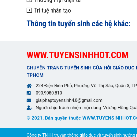
Trí tuệ nhân tạo
Thông tin tuyển sinh các hệ khác:
WWW.TUYENSINHHOT.COM
CHUYÊN TRANG TUYỂN SINH CỦA HỘI GIÁO DỤC 
TPHCM
224 Điện Biên Phủ, Phường Võ Thị Sáu, Quận 3, T
090.9080.810
giaiphaptuyensinh4.0@gmail.com
Người chịu trách nhiệm nội dung: Vương Hồng Qu
© 2021, Bản quyền thuộc WWW.TUYENSINHHOT.
Công ty TNHH truyền thông giáo dục và tuyển sinh hướng n