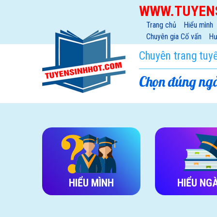
WWW.TUYEN
Trang chủ
Hiểu mình
Chuyên gia Cố vấn
Hư
Chuyên trang tuy
Chọn đúng ngà
HIỂU MÌNH
HIỂU NG