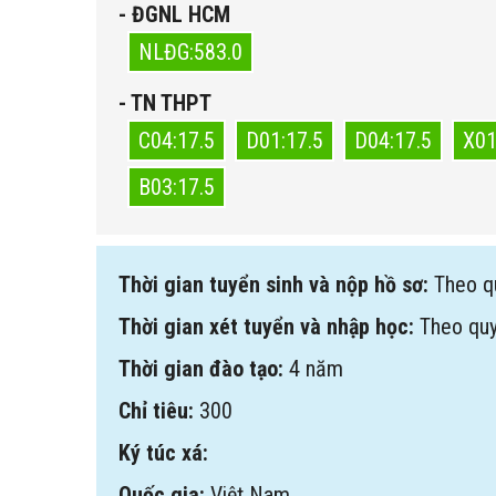
- ĐGNL HCM
NLĐG:583.0
- TN THPT
C04:17.5
D01:17.5
D04:17.5
X01
B03:17.5
Thời gian tuyển sinh và nộp hồ sơ:
Theo q
Thời gian xét tuyển và nhập học:
Theo qu
Thời gian đào tạo:
4 năm
Chỉ tiêu:
300
Ký túc xá:
Quốc gia:
Việt Nam