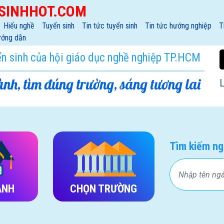
SINHHOT.COM
Hiểu nghề
Tuyển sinh
Tin tức tuyển sinh
Tin tức hướng nghiệp
T
ớng dẫn
ển sinh của hội giáo dục nghề nghiệp TP.HCM
nh, tìm đúng trường, sáng tương lai
L
Tìm kiếm ng
ÀNH
CHỌN TRƯỜNG