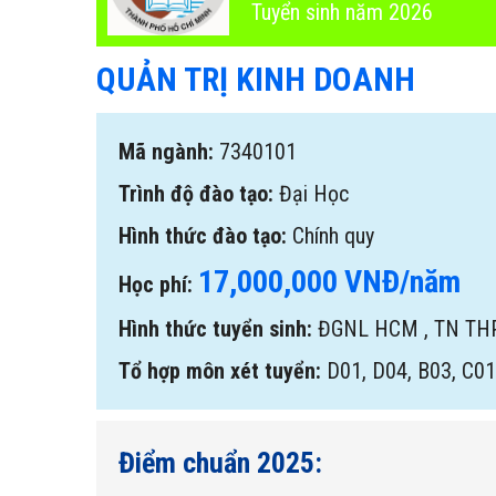
Tuyển sinh năm 2026
QUẢN TRỊ KINH DOANH
Mã ngành:
7340101
Trình độ đào tạo:
Đại Học
Hình thức đào tạo:
Chính quy
17,000,000 VNĐ/năm
Học phí:
Hình thức tuyển sinh:
ĐGNL HCM
,
TN TH
Tổ hợp môn xét tuyển:
D01, D04, B03, C01
Điểm chuẩn 2025: