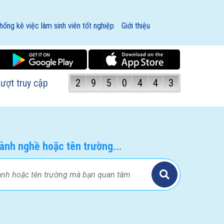
hống kê việc làm sinh viên tốt nghiệp
Giới thiệu
ượt truy cập
2
9
5
0
4
4
3
ành nghề hoặc tên trường...