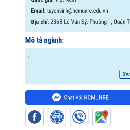
Email:
tuyensinh@hcmunre.edu.vn
Địa chỉ:
236B Lê Văn Sỹ, Phường 1, Quận T
Mô tả ngành:
f
Xe
Chat với HCMUNRE