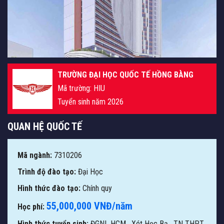
TRƯỜNG ĐẠI HỌC QUỐC TẾ HỒNG BÀNG
Mã trường: HIU
Tuyển sinh năm 2026
QUAN HỆ QUỐC TẾ
Mã ngành:
7310206
Trình độ đào tạo:
Đại Học
Hình thức đào tạo:
Chính quy
55,000,000 VNĐ/năm
Học phí:
Hình thức tuyển sinh:
ĐGNL HCM
,
Xét Học Bạ
,
TN THPT