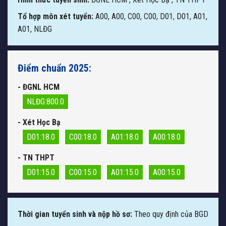
Tổ hợp môn xét tuyển:
A00, A00, C00, C00, D01, D01, A01,
A01, NLĐG
Điểm chuẩn 2025:
- ĐGNL HCM
NLĐG:800.0
- Xét Học Bạ
D01:18.0
C00:18.0
A01:18.0
A00:18.0
- TN THPT
D01:15.0
C00:15.0
A01:15.0
A00:15.0
Thời gian tuyển sinh và nộp hồ sơ:
Theo quy định của BGD