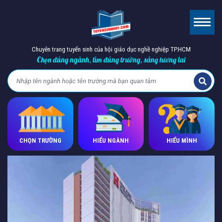
Chuyên trang tuyển sinh của hội giáo dục nghề nghiệp TP.HCM
Chọn đúng ngành, tìm đúng trường, sáng tương lai
CHỌN TRƯỜNG
HIỂU NGÀNH
HIỂU MÌNH