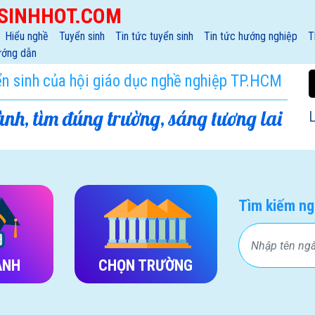
SINHHOT.COM
Hiểu nghề
Tuyển sinh
Tin tức tuyển sinh
Tin tức hướng nghiệp
T
ớng dẫn
ển sinh của hội giáo dục nghề nghiệp TP.HCM
nh, tìm đúng trường, sáng tương lai
L
Tìm kiếm ng
ÀNH
CHỌN TRƯỜNG