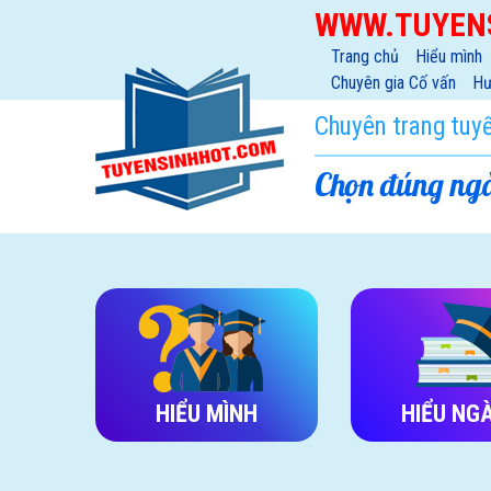
WWW.TUYEN
Trang chủ
Hiểu mình
Chuyên gia Cố vấn
Hư
Chuyên trang tuy
Chọn đúng ngà
HIỂU MÌNH
HIỂU NG