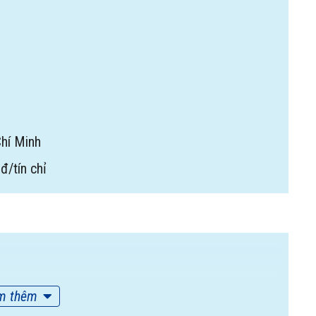
hí Minh
đ/tín chỉ
m thêm