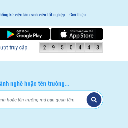
hống kê việc làm sinh viên tốt nghiệp
Giới thiệu
ượt truy cập
2
9
5
0
4
4
3
ành nghề hoặc tên trường...