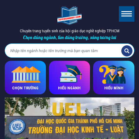
Chuyên trang tuyển sinh của hội giáo dục nghề nghiệp TP.HCM
Chọn đúng ngành, tìm đúng trường, sáng tương lai
CHỌN TRƯỜNG
HIỂU NGÀNH
HIỂU MÌNH