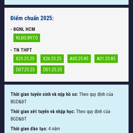
Điểm chuẩn 2025:
- ĐGNL HCM
NLĐG:897.0
- TN THPT
X25:25.25
X26:25.25
A00:25.85
A01:25.85
D07:25.25
D01:25.25
Thời gian tuyển sinh và nộp hồ sơ:
Theo quy định của
BGD&ĐT
Thời gian xét tuyển và nhập học:
Theo quy định của
BGD&ĐT
Thời gian đào tạo:
4 năm