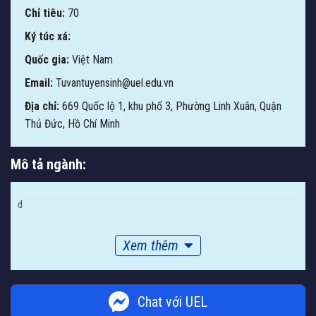
Chỉ tiêu:
70
Ký túc xá:
Quốc gia:
Việt Nam
Email:
Tuvantuyensinh@uel.edu.vn
Địa chỉ:
669 Quốc lộ 1, khu phố 3, Phường Linh Xuân, Quận
Thủ Đức, Hồ Chí Minh
Mô tả ngành:
d
Xem thêm
Chat với UEL