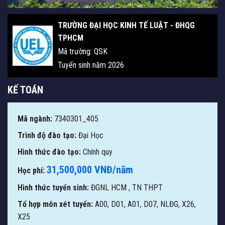
TRƯỜNG ĐẠI HỌC KINH TẾ LUẬT - ĐHQG
TPHCM
Mã trường: QSK
Tuyển sinh năm 2026
KẾ TOÁN
Mã ngành:
7340301_405
Trình độ đào tạo:
Đại Học
Hình thức đào tạo:
Chính quy
31,500,000 VNĐ/năm
Học phí:
Hình thức tuyển sinh:
ĐGNL HCM
,
TN THPT
Tổ hợp môn xét tuyển:
A00, D01, A01, D07, NLĐG, X26,
X25