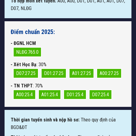
Tổ hợp môn xét tuyển:
A00, A00, D01, D01, A01, A01, D07,
D07, NLĐG
Điểm chuẩn 2025:
- ĐGNL HCM
NLĐG:765.0
- Xét Học Bạ
: 30%
D07:27.25
D01:27.25
A01:27.25
A00:27.25
- TN THPT
: 70%
A00:25.4
A01:25.4
D01:25.4
D07:25.4
Thời gian tuyển sinh và nộp hồ sơ:
Theo quy định của
BGD&ĐT