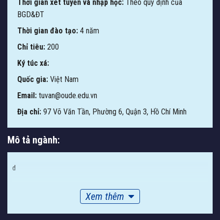
Thời gian xét tuyển và nhập học:
Theo quy định của
BGD&ĐT
Thời gian đào tạo:
4 năm
Chỉ tiêu:
200
Ký túc xá:
Quốc gia:
Việt Nam
Email:
tuvan@oude.edu.vn
Địa chỉ:
97 Võ Văn Tần, Phường 6, Quận 3, Hồ Chí Minh
Mô tả ngành:
d
Xem thêm