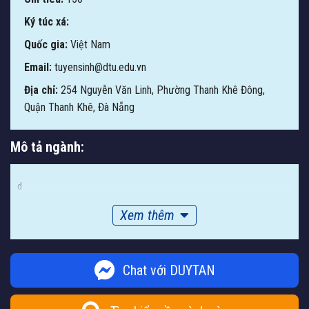
Ký túc xá:
Quốc gia:
Việt Nam
Email:
tuyensinh@dtu.edu.vn
Địa chỉ:
254 Nguyễn Văn Linh, Phường Thanh Khê Đông,
Quận Thanh Khê, Đà Nẵng
Mô tả ngành:
d
Xem thêm
Chat với DUYTAN