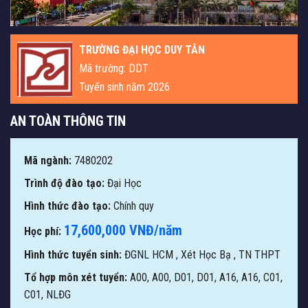
TRƯỜNG ĐẠI HỌC DUY TÂN
Mã trường: DDT
Tuyển sinh năm 2026
AN TOÀN THÔNG TIN
Mã ngành:
7480202
Trình độ đào tạo:
Đại Học
Hình thức đào tạo:
Chính quy
17,600,000 VNĐ/năm
Học phí:
Hình thức tuyển sinh:
ĐGNL HCM
,
Xét Học Bạ
,
TN THPT
Tổ hợp môn xét tuyển:
A00, A00, D01, D01, A16, A16, C01,
C01, NLĐG