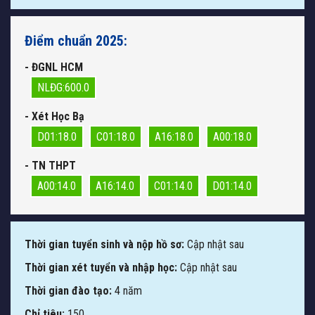
Điểm chuẩn 2025:
- ĐGNL HCM
NLĐG:600.0
- Xét Học Bạ
D01:18.0
C01:18.0
A16:18.0
A00:18.0
- TN THPT
A00:14.0
A16:14.0
C01:14.0
D01:14.0
Thời gian tuyển sinh và nộp hồ sơ:
Cập nhật sau
Thời gian xét tuyển và nhập học:
Cập nhật sau
Thời gian đào tạo:
4 năm
Chỉ tiêu:
150