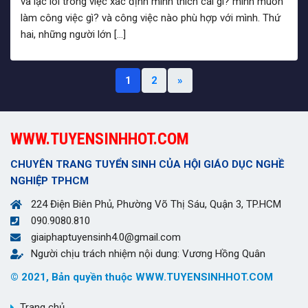
và lạc lối trong việc xác định mình thích cái gì? mình muốn
làm công việc gì? và công việc nào phù hợp với mình. Thứ
hai, những người lớn […]
Next
1
2
»
WWW.TUYENSINHHOT.COM
CHUYÊN TRANG TUYỂN SINH CỦA HỘI GIÁO DỤC NGHỀ
NGHIỆP TPHCM
224 Điện Biên Phủ, Phường Võ Thị Sáu, Quận 3, TP.HCM
090.9080.810
giaiphaptuyensinh4.0@gmail.com
Người chịu trách nhiệm nội dung: Vương Hồng Quân
© 2021, Bản quyền thuộc WWW.TUYENSINHHOT.COM
Trang chủ