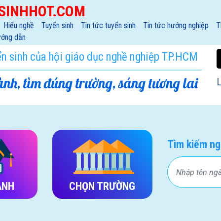
SINHHOT.COM
Hiểu nghề
Tuyển sinh
Tin tức tuyển sinh
Tin tức hướng nghiệp
T
ớng dẫn
ển sinh của hội giáo dục nghề nghiệp TP.HCM
nh, tìm đúng trường, sáng tương lai
L
Tìm kiếm ng
ÀNH
CHỌN TRƯỜNG