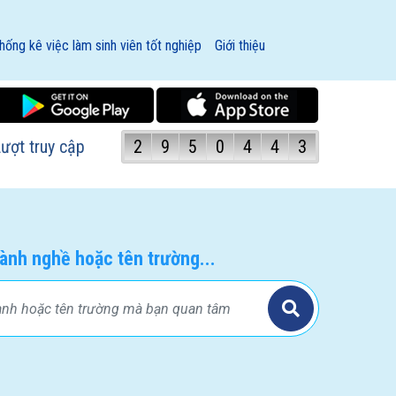
hống kê việc làm sinh viên tốt nghiệp
Giới thiệu
ượt truy cập
2
9
5
0
4
4
3
ành nghề hoặc tên trường...