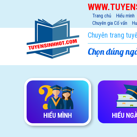
WWW.TUYEN
Trang chủ
Hiểu mình
Chuyên gia Cố vấn
Hư
Chuyên trang tuy
Chọn đúng ngà
HIỂU MÌNH
HIỂU NG