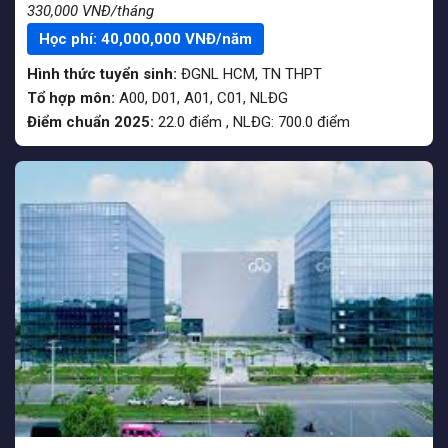
330,000 VNĐ/tháng
Học phí:
40,000,000
VNĐ/năm
Hình thức tuyển sinh:
ĐGNL HCM
,
TN THPT
Tổ hợp môn:
A00, D01, A01, C01, NLĐG
Điểm chuẩn 2025:
22.0
điểm
,
NLĐG:
700.0
điểm