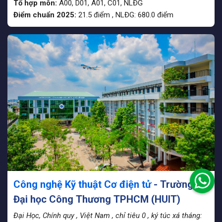
Tổ hợp môn:
A00, D01, A01, C01, NLĐG
Điểm chuẩn 2025:
21.5
điểm
,
NLĐG:
680.0
điểm
Công nghệ Kỹ thuật Cơ điện tử
- Trường
Đại học Công Thương TPHCM (HUIT)
Đại Học, Chính quy
, Việt Nam
, chỉ tiêu 0
, ký túc xá tháng: