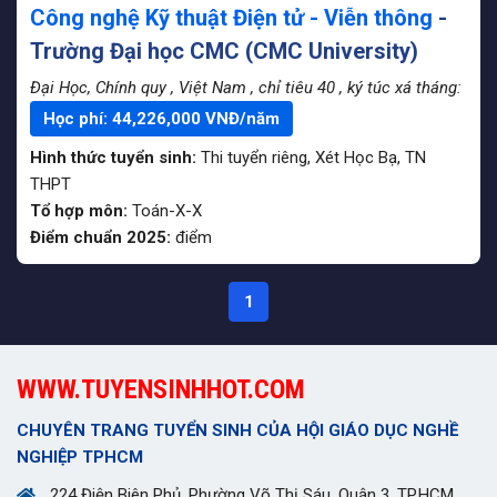
Công nghệ Kỹ thuật Điện tử - Viễn thông
-
Trường Đại học CMC (CMC University)
Đại Học, Chính quy
, Việt Nam
, chỉ tiêu 40
, ký túc xá tháng:
Học phí:
44,226,000
VNĐ/năm
Hình thức tuyển sinh:
Thi tuyển riêng
,
Xét Học Bạ
,
TN
THPT
Tổ hợp môn:
Toán-X-X
Điểm chuẩn 2025:
điểm
1
WWW.TUYENSINHHOT.COM
CHUYÊN TRANG TUYỂN SINH CỦA HỘI GIÁO DỤC NGHỀ
NGHIỆP TPHCM
224 Điện Biên Phủ, Phường Võ Thị Sáu, Quận 3, TP.HCM