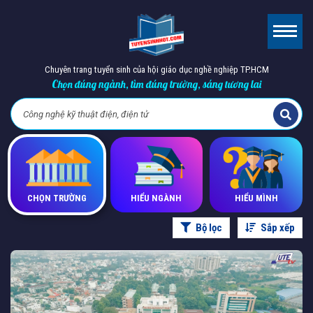
Chuyên trang tuyển sinh của hội giáo dục nghề nghiệp TP.HCM
Chọn đúng ngành, tìm đúng trường, sáng tương lai
CHỌN TRƯỜNG
HIỂU NGÀNH
HIỂU MÌNH
Bộ lọc
Sắp xếp