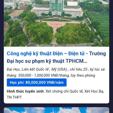
Công nghệ kỹ thuật Điện – Điện tử
- Trường
Đại học sư phạm kỹ thuật TPHCM
(HCMUTE_L)
Đại Học, Liên kết Quốc tế
, Mỹ (USA)
, chỉ tiêu 25
, ký túc xá
tháng: 350,000 - 1,000,000 VNĐ/tháng, tùy theo phòng
Học phí:
80,000,000
VNĐ/năm
Hình thức tuyển sinh:
Xét chứng chỉ Quốc tế
,
Xét Học Bạ
,
TN THPT