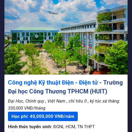
Công nghệ Kỹ thuật Điện - Điện tử
- Trường
Đại học Công Thương TPHCM (HUIT)
Đại Học, Chính quy
, Việt Nam
, chỉ tiêu 0
, ký túc xá tháng:
330,000 VNĐ/tháng
Học phí:
40,000,000
VNĐ/năm
Hình thức tuyển sinh:
ĐGNL HCM
,
TN THPT